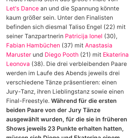
Alle Themen auf Promiflash
Let's Dance
an und die Spannung könnte
Jobs
kaum größer sein. Unter den Finalisten
befinden sich diesmal
Taliso Engel
(22) mit
App runterladen
seiner Tanzpartnerin
Patricija Ionel
(30),
Team
Fabian Hambüchen
(37) mit
Anastasia
Maruster
und
Diego Pooth
(21) mit
Ekaterina
Redaktionelle Richtlinien
Leonova
(38). Die drei verbleibenden Paare
Impressum
werden im Laufe des Abends jeweils drei
verschiedene Tänze präsentieren: einen
Datenschutzerklärung
Jury-Tanz, ihren Lieblingstanz sowie einen
Nutzungsbedingungen
Final-Freestyle.
Während für die ersten
Utiq verwalten
beiden Paare von der Jury Tänze
ausgewählt wurden, für die sie in früheren
Shows jeweils 23 Punkte erhalten hatten,
müssen sich Diego und Ekaterina einem