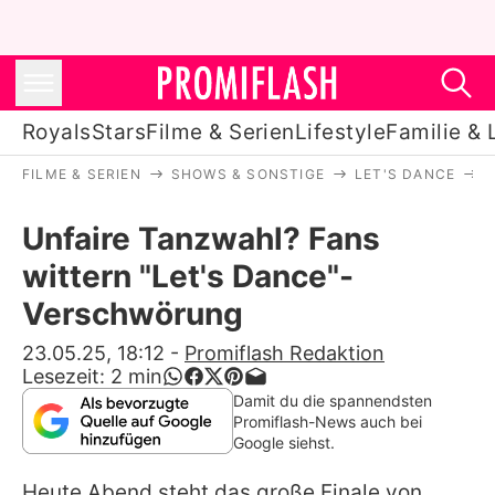
Royals
Stars
Filme & Serien
Lifestyle
Familie & 
FILME & SERIEN
SHOWS & SONSTIGE
LET'S DANCE
U
Royals
Unfaire Tanzwahl? Fans
Stars
wittern "Let's Dance"-
Filme & Serien
Verschwörung
Lifestyle
23.05.25, 18:12
-
Promiflash Redaktion
Lesezeit:
2
min
Familie & Liebe
Damit du die spannendsten
Promiflash-News auch bei
Promiflash Exklusiv
Google siehst.
Heute Abend steht das große Finale von