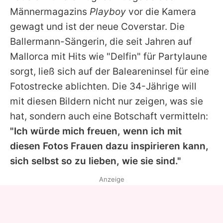
Alle Themen auf Promiflash
Männermagazins
Playboy
vor die Kamera
gewagt und ist der neue Coverstar. Die
Jobs
Ballermann-Sängerin, die seit Jahren auf
App runterladen
Mallorca mit Hits wie "Delfin" für Partylaune
Team
sorgt, ließ sich auf der Baleareninsel für eine
Fotostrecke ablichten. Die 34-Jährige will
Redaktionelle Richtlinien
mit diesen Bildern nicht nur zeigen, was sie
Impressum
hat, sondern auch eine Botschaft vermitteln:
"Ich würde mich freuen, wenn ich mit
Datenschutzerklärung
diesen Fotos Frauen dazu inspirieren kann,
Nutzungsbedingungen
sich selbst so zu lieben, wie sie sind."
Utiq verwalten
Anzeige