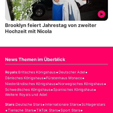
Brooklyn feiert Jahrestag von zweiter
Hochzeit mit Nicola
News Themen im Überblick
•
•
Royals
:
Britisches Königshaus
Deutscher Adel
•
•
Dänisches Königshaus
Fürstenhaus Monaco
•
•
Niederländisches Königshaus
Norwegisches Königshaus
•
•
Schwedisches Königshaus
Spanisches Königshaus
Weitere Royals und Adel
•
•
Stars
:
Deutsche Stars
Internationale Stars
Schlagerstars
•
•
•
•
Tierische Stars
TikTok Stars
Sport Stars