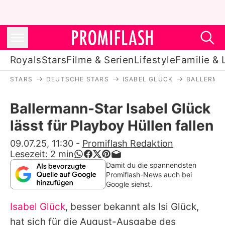
Royals
Stars
Filme & Serien
Lifestyle
Familie & 
STARS
DEUTSCHE STARS
ISABEL GLÜCK
BALLERMAN
Royals
Ballermann-Star Isabel Glück
Stars
lässt für Playboy Hüllen fallen
Filme & Serien
09.07.25, 11:30
-
Promiflash Redaktion
Lesezeit:
2
min
Lifestyle
Damit du die spannendsten
Promiflash-News auch bei
Familie & Liebe
Google siehst.
Promiflash Exklusiv
Isabel Glück
, besser bekannt als Isi Glück,
hat sich für die August-Ausgabe des