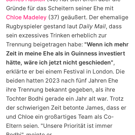
Alle Themen auf Promiflash
Gründe für das Scheitern seiner Ehe mit
Jobs
Chloe Madeley
(37) geäußert. Der ehemalige
Rugbyspieler gestand laut
Daily Mail
, dass
App runterladen
sein exzessives Trinken erheblich zur
Team
Trennung beigetragen habe:
"Wenn ich mehr
Zeit in meine Ehe als in Guinness investiert
Redaktionelle Richtlinien
hätte, wäre ich jetzt nicht geschieden"
,
Impressum
erklärte er bei einem Festival in London. Die
beiden hatten 2023 nach fünf Jahren Ehe
Datenschutzerklärung
ihre Trennung bekannt gegeben, als ihre
Nutzungsbedingungen
Tochter Bodhi gerade ein Jahr alt war. Trotz
Utiq verwalten
der schwierigen Zeit betonte
James
, dass er
und
Chloe
ein großartiges Team als Co-
Eltern seien. "Unsere Priorität ist immer
Bodhi", meinte er.