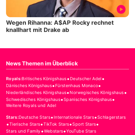
Wegen Rihanna: A$AP Rocky rechnet
knallhart mit Drake ab
News Themen im Überblick
•
•
Royals
:
Britisches Königshaus
Deutscher Adel
•
•
Dänisches Königshaus
Fürstenhaus Monaco
•
•
Niederländisches Königshaus
Norwegisches Königshaus
•
•
Schwedisches Königshaus
Spanisches Königshaus
Weitere Royals und Adel
•
•
Stars
:
Deutsche Stars
Internationale Stars
Schlagerstars
•
•
•
•
Tierische Stars
TikTok Stars
Sport Stars
•
•
Stars und Family
Webstars
YouTube Stars