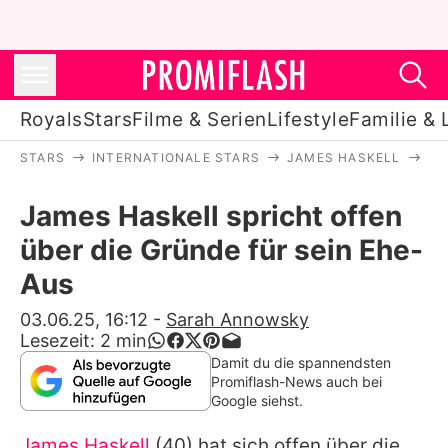
Royals
Stars
Filme & Serien
Lifestyle
Familie & 
STARS
INTERNATIONALE STARS
JAMES HASKELL
JA
Royals
James Haskell spricht offen
Stars
über die Gründe für sein Ehe-
Filme & Serien
Aus
Lifestyle
03.06.25, 16:12
-
Sarah Annowsky
Lesezeit:
2
min
Familie & Liebe
Damit du die spannendsten
Promiflash-News auch bei
Promiflash Exklusiv
Google siehst.
James Haskell
(40) hat sich offen über die