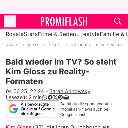
Royals
Stars
Filme & Serien
Lifestyle
Familie & 
STARS
DEUTSCHE STARS
KIM GLOSS
BALD WIEDER 
Royals
Bald wieder im TV? So steht
Stars
Kim Gloss zu Reality-
Filme & Serien
Formaten
Lifestyle
04.06.25, 22:24
-
Sarah Annowsky
Lesezeit:
2
min
Familie & Liebe
Damit du die spannendsten
Promiflash-News auch bei
Promiflash Exklusiv
Google siehst.
Kim Gloss
(32), die ihren Durchbruch als