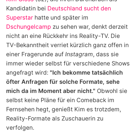
Alle Themen auf Promiflash
Kandidatin bei
Deutschland sucht den
Jobs
Superstar
hatte und später im
Dschungelcamp
zu sehen war, denkt derzeit
App runterladen
nicht an eine Rückkehr ins Reality-TV. Die
Team
TV-Bekanntheit verriet kürzlich ganz offen in
einer Fragerunde auf
Instagram
, dass sie
Redaktionelle Richtlinien
immer wieder selbst für verschiedene Shows
Impressum
angefragt wird:
"Ich bekomme tatsächlich
öfter Anfragen für solche Formate, sehe
Datenschutzerklärung
mich da im Moment aber nicht."
Obwohl sie
Nutzungsbedingungen
selbst keine Pläne für ein Comeback im
Utiq verwalten
Fernsehen hegt, genießt
Kim
es trotzdem,
Reality-Formate als Zuschauerin zu
verfolgen.