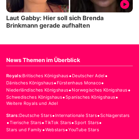
Laut Gabby: Hier soll sich Brenda
Brinkmann gerade aufhalten
News Themen im Überblick
•
•
Royals
:
Britisches Königshaus
Deutscher Adel
•
•
Dänisches Königshaus
Fürstenhaus Monaco
•
•
Niederländisches Königshaus
Norwegisches Königshaus
•
•
Schwedisches Königshaus
Spanisches Königshaus
Weitere Royals und Adel
•
•
Stars
:
Deutsche Stars
Internationale Stars
Schlagerstars
•
•
•
•
Tierische Stars
TikTok Stars
Sport Stars
•
•
Stars und Family
Webstars
YouTube Stars