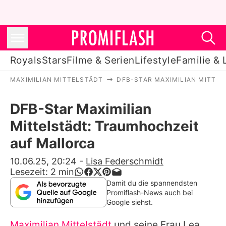
Royals
Stars
Filme & Serien
Lifestyle
Familie & 
MAXIMILIAN MITTELSTÄDT
DFB-STAR MAXIMILIAN MITTE
Royals
DFB-Star Maximilian
Stars
Mittelstädt: Traumhochzeit
Filme & Serien
auf Mallorca
Lifestyle
10.06.25, 20:24
-
Lisa Federschmidt
Lesezeit:
2
min
Familie & Liebe
Damit du die spannendsten
Promiflash-News auch bei
Promiflash Exklusiv
Google siehst.
Maximilian Mittelstädt
und seine Frau Lea