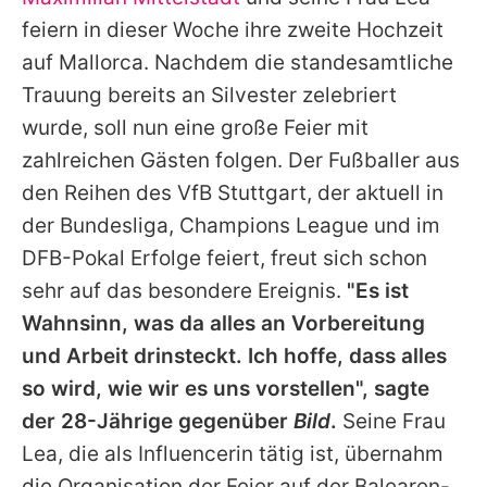
Alle Themen auf Promiflash
feiern in dieser Woche ihre zweite Hochzeit
Jobs
auf Mallorca. Nachdem die standesamtliche
Trauung bereits an Silvester zelebriert
App runterladen
wurde, soll nun eine große Feier mit
Team
zahlreichen Gästen folgen. Der Fußballer aus
den Reihen des VfB Stuttgart, der aktuell in
Redaktionelle Richtlinien
der Bundesliga, Champions League und im
Impressum
DFB-Pokal Erfolge feiert, freut sich schon
sehr auf das besondere Ereignis.
"Es ist
Datenschutzerklärung
Wahnsinn, was da alles an Vorbereitung
Nutzungsbedingungen
und Arbeit drinsteckt. Ich hoffe, dass alles
Utiq verwalten
so wird, wie wir es uns vorstellen", sagte
der 28-Jährige gegenüber
Bild
.
Seine Frau
Lea, die als Influencerin tätig ist, übernahm
die Organisation der Feier auf der Balearen-