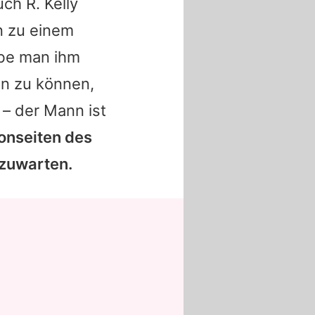
ch R. Kelly
n zu einem
abe man ihm
en zu können,
 – der Mann ist
onseiten des
bzuwarten.