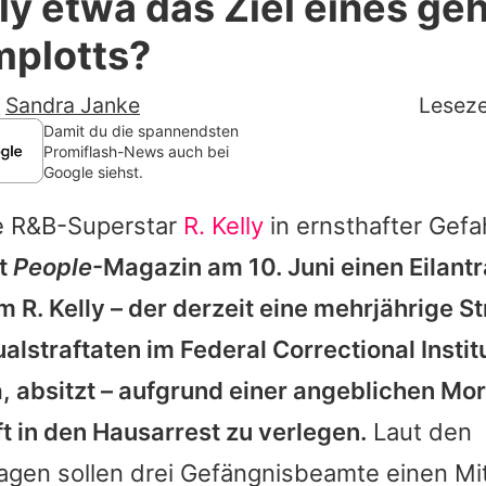
elly etwa das Ziel eines g
Filme & Serien
plotts?
Lifestyle
-
Sandra Janke
Leseze
Familie & Liebe
Damit du die spannendsten
Promiflash-News auch bei
Google siehst.
Promiflash Exklusiv
ge R&B-Superstar
R. Kelly
in ernsthafter Gef
Alle Themen auf Promiflash
ut
People
-Magazin am 10. Juni einen Eilant
Jobs
m R. Kelly – der derzeit eine mehrjährige 
App runterladen
lstraftaten im Federal Correctional Instit
Team
a, absitzt – aufgrund einer angeblichen M
t in den Hausarrest zu verlegen.
Laut den
Redaktionelle Richtlinien
agen sollen drei Gefängnisbeamte einen Mit
Impressum