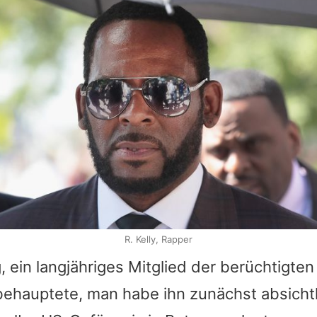
R. Kelly, Rapper
g, ein langjähriges Mitglied der berüchtigte
behauptete, man habe ihn zunächst absichtl