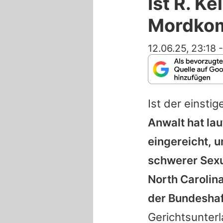
Ist R. K
Mordkom
12.06.25, 23:18
Ist der einsti
Anwalt hat la
eingereicht, u
schwerer Sexua
North Carolin
der Bundeshaf
Gerichtsunterl