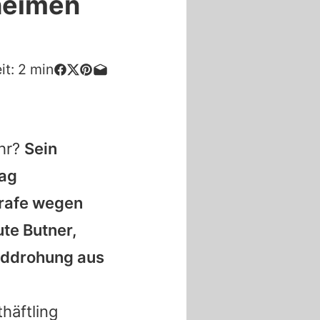
eheimen
it:
2
min
ahr?
Sein
rag
Strafe wegen
ute Butner,
orddrohung aus
häftling