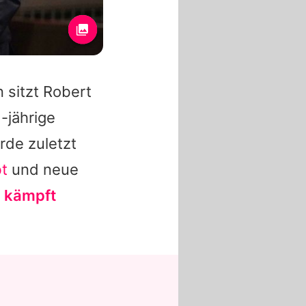
 sitzt Robert
1-jährige
rde zuletzt
bt
und neue
d
kämpft