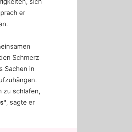
igkeiten, sich
sprach er
en.
emeinsamen
 den Schmerz
s
Sachen in
aufzuhängen.
 zu schlafen,
ss"
, sagte er