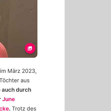
 im März 2023,
Töchter aus
e auch durch
r
June
ücke
.
Trotz des