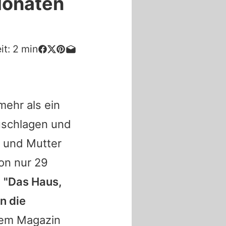
Monaten
it:
2
min
mehr als ein
uschlagen und
r und Mutter
on nur 29
.
"Das Haus,
n die
 dem Magazin