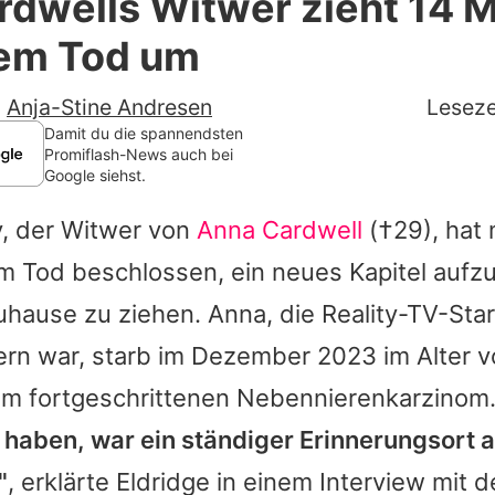
rdwells Witwer zieht 14 
Filme & Serien
rem Tod um
Lifestyle
-
Anja-Stine Andresen
Leseze
Familie & Liebe
Damit du die spannendsten
Promiflash-News auch bei
Google siehst.
Promiflash Exklusiv
y, der Witwer von
Anna Cardwell
(†29), hat 
Alle Themen auf Promiflash
em Tod beschlossen, ein neues Kapitel aufz
Jobs
Zuhause zu ziehen.
Anna
, die Reality-TV-Sta
App runterladen
ern war, starb im Dezember 2023 im Alter v
Team
em fortgeschrittenen Nebennierenkarzinom
t haben, war ein ständiger Erinnerungsort a
Redaktionelle Richtlinien
"
, erklärte Eldridge in einem Interview mit
Impressum