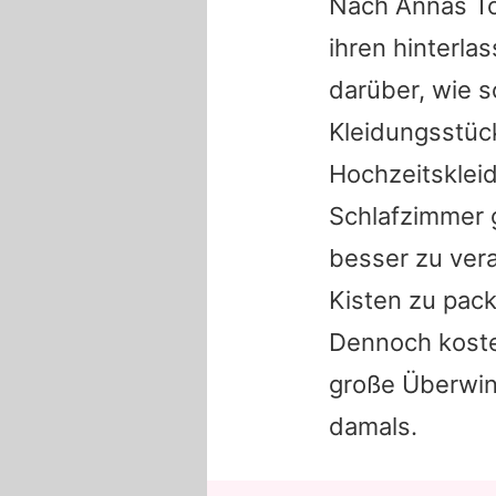
Nach
Annas
To
ihren hinterla
darüber, wie s
Kleidungsstüc
Hochzeitsklei
Schlafzimmer 
besser zu vera
Kisten zu pac
Dennoch koste
große Überwi
damals.