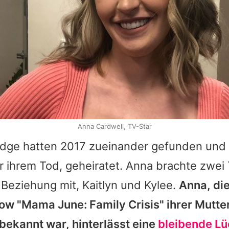
Anna Cardwell, TV-Star
idge hatten 2017 zueinander gefunden und
 ihrem Tod, geheiratet.
Anna
brachte zwei 
 Beziehung mit, Kaitlyn und Kylee.
Anna
, di
how "Mama June: Family Crisis" ihrer Mutte
bekannt war, hinterlässt eine
bleibende L