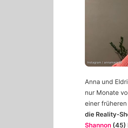
Instagram / annamarie35
Anna
und Eldr
nur Monate vor
einer früheren
die Reality-S
Shannon
(45) 