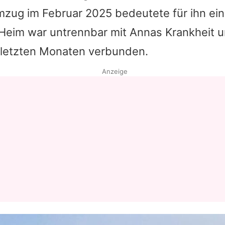
mzug im Februar 2025 bedeutete für ihn ei
Datenschutzerklärung
 Heim war untrennbar mit
Annas
Krankheit u
Nutzungsbedingungen
letzten Monaten verbunden.
Utiq verwalten
Anzeige