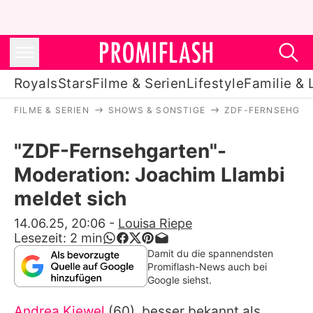
Royals
Stars
Filme & Serien
Lifestyle
Familie & 
FILME & SERIEN
SHOWS & SONSTIGE
ZDF-FERNSEHGA
Royals
"ZDF-Fernsehgarten"-
Stars
Moderation: Joachim Llambi
Filme & Serien
meldet sich
Lifestyle
14.06.25, 20:06
-
Louisa Riepe
Lesezeit:
2
min
Familie & Liebe
Damit du die spannendsten
Promiflash-News auch bei
Promiflash Exklusiv
Google siehst.
Andrea Kiewel
(60), besser bekannt als