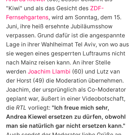
Alle Themen auf Promiflash
"Kiwi" und als das Gesicht des
ZDF-
Jobs
Fernsehgartens
, wird am Sonntag, dem 15.
Juni, ihre heiß ersehnte Jubiläumsshow
App runterladen
verpassen. Grund dafür ist die angespannte
Team
Lage in ihrer Wahlheimat Tel Aviv, von wo aus
sie wegen eines gesperrten Luftraums nicht
Redaktionelle Richtlinien
nach Mainz reisen kann. An ihrer Stelle
Impressum
werden
Joachim Llambi
(60) und
Lutz van
der Horst
(49) die Moderation übernehmen.
Datenschutzerklärung
Joachim, der ursprünglich als Co-Moderator
Nutzungsbedingungen
geplant war, äußert in einer Videobotschaft,
Utiq verwalten
die
RTL
vorliegt:
"Ich freue mich sehr,
Andrea Kiewel
ersetzen zu dürfen, obwohl
man sie natürlich gar nicht ersetzen kann."
Auch sendet der Moderator liebe Grüße an