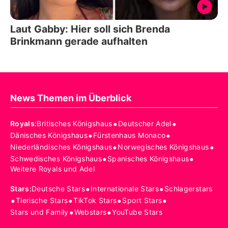
Laut Gabby: Hier soll sich Brenda
Brinkmann gerade aufhalten
News Themen im Überblick
•
•
Royals
:
Britisches Königshaus
Deutscher Adel
•
•
Dänisches Königshaus
Fürstenhaus Monaco
•
•
Niederländisches Königshaus
Norwegisches Königshaus
•
•
Schwedisches Königshaus
Spanisches Königshaus
Weitere Royals und Adel
•
•
Stars
:
Deutsche Stars
Internationale Stars
Schlagerstars
•
•
•
•
Tierische Stars
TikTok Stars
Sport Stars
•
•
Stars und Family
Webstars
YouTube Stars