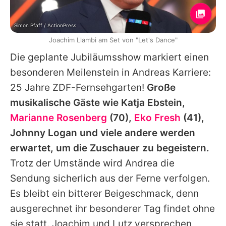
Simon Pfaff / ActionPress
Joachim Llambi am Set von "Let's Dance"
Die geplante Jubiläumsshow markiert einen
besonderen Meilenstein in
Andreas
Karriere:
25 Jahre ZDF-Fernsehgarten!
Große
musikalische Gäste wie Katja Ebstein,
Marianne Rosenberg
(70),
Eko Fresh
(41),
Johnny Logan
und viele andere werden
erwartet, um die Zuschauer zu begeistern.
Trotz der Umstände wird
Andrea
die
Sendung sicherlich aus der Ferne verfolgen.
Es bleibt ein bitterer Beigeschmack, denn
ausgerechnet ihr besonderer Tag findet ohne
sie statt. Joachim und Lutz versprechen