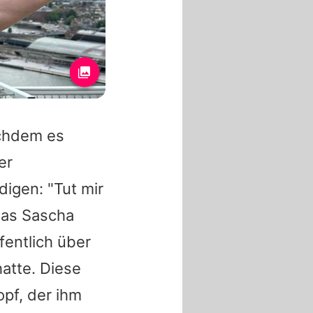
achdem es
er
digen: "Tut mir
das
Sascha
fentlich über
atte. Diese
opf, der ihm