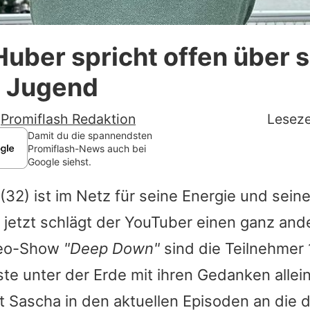
Datenschutzerklärung
uber spricht offen über 
Nutzungsbedingungen
 Jugend
Utiq verwalten
-
Promiflash Redaktion
Leseze
Damit du die spannendsten
Promiflash-News auch bei
Google siehst.
(32) ist im Netz für seine Energie und sein
jetzt schlägt der YouTuber einen ganz ande
deo-Show
"Deep Down"
sind die Teilnehmer
iste unter der Erde mit ihren Gedanken allein
st
Sascha
in den aktuellen Episoden an die 