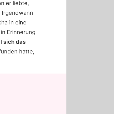
n er liebte,
e. Irgendwann
cha
in eine
 in Erinnerung
l sich das
funden hatte,