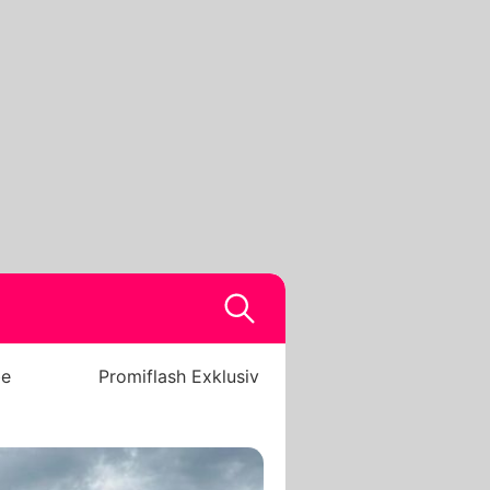
be
Promiflash Exklusiv