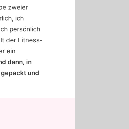
be zweier
ich, ich
ch persönlich
lt der Fitness-
er ein
nd dann, in
o gepackt und