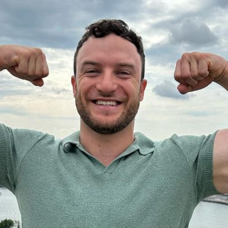
Filme & Serien
Lifestyle
Familie & Liebe
Promiflash Exklusiv
Alle Themen auf Promiflash
Jobs
App runterladen
Team
Redaktionelle Richtlinien
Impressum