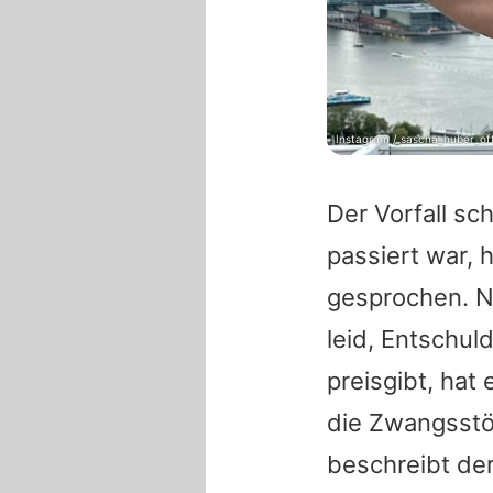
Instagram / sascha_huber_off
Der Vorfall sc
passiert war, 
gesprochen. Nu
leid, Entschu
preisgibt, hat
die Zwangsstö
beschreibt der