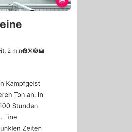
seine
it:
2
min
en Kampfgeist
ren Ton an. In
 100 Stunden
. Eine
dunklen Zeiten