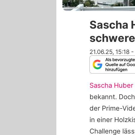
Instagram / sascha_huber_official
Sascha H
schwere
21.06.25, 15:18
Sascha Huber
bekannt. Doch 
der Prime-Vi
in einer Holzk
Challenge läs