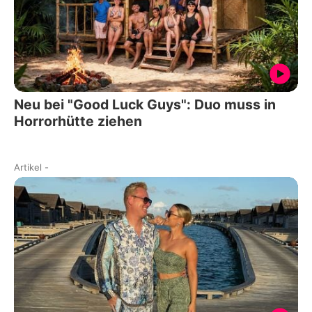
Neu bei "Good Luck Guys": Duo muss in
Horrorhütte ziehen
Artikel
-