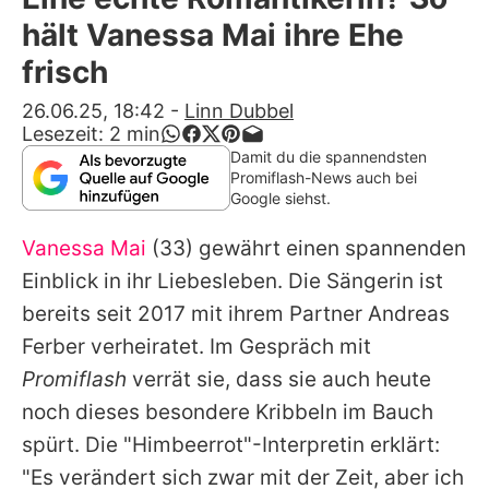
Alle Themen auf Promiflash
hält Vanessa Mai ihre Ehe
Jobs
frisch
App runterladen
26.06.25, 18:42
-
Linn Dubbel
Lesezeit:
2
min
Team
Damit du die spannendsten
Promiflash-News auch bei
Redaktionelle Richtlinien
Google siehst.
Vanessa Mai
(33) gewährt einen spannenden
Impressum
Einblick in ihr Liebesleben. Die Sängerin ist
Datenschutzerklärung
bereits seit 2017 mit ihrem Partner
Andreas
Nutzungsbedingungen
Ferber
verheiratet. Im Gespräch mit
Promiflash
verrät sie, dass sie auch heute
Utiq verwalten
noch dieses besondere Kribbeln im Bauch
spürt. Die "Himbeerrot"-Interpretin erklärt:
"Es verändert sich zwar mit der Zeit, aber ich