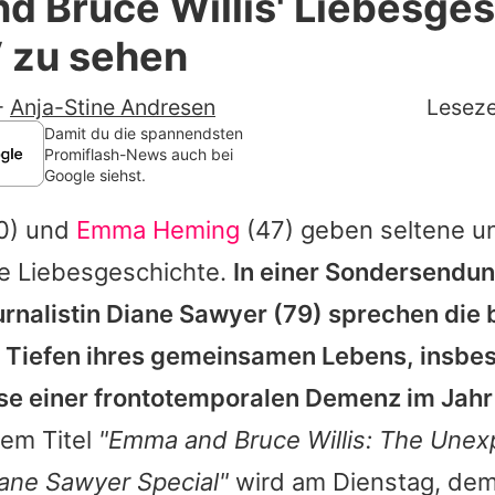
 Bruce Willis' Liebesge
Filme & Serien
V zu sehen
Lifestyle
-
Anja-Stine Andresen
Leseze
Familie & Liebe
Damit du die spannendsten
Promiflash-News auch bei
Google siehst.
Promiflash Exklusiv
0) und
Emma Heming
(47) geben seltene 
Alle Themen auf Promiflash
hre Liebesgeschichte.
In einer Sondersendun
Jobs
rnalistin
Diane Sawyer
(79) sprechen die 
App runterladen
 Tiefen ihres gemeinsamen Lebens, insbes
Team
ose einer frontotemporalen Demenz im Jahr
em Titel
"
Emma
and
Bruce Willis
: The Unex
Redaktionelle Richtlinien
ane Sawyer
Special"
wird am Dienstag, dem
Impressum