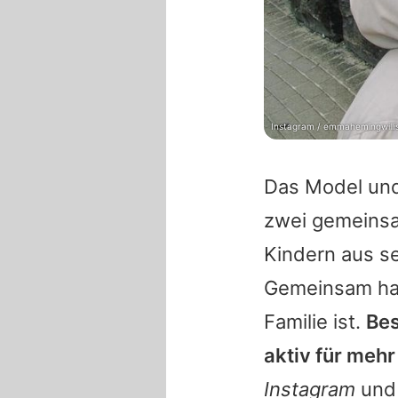
Instagram / emmahemingwilli
Das Model und
zwei gemeins
Kindern aus se
Gemeinsam h
Familie ist.
Be
aktiv für meh
Instagram
und 