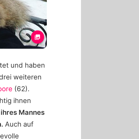
atet und haben
drei weiteren
oore
(62).
htig ihnen
e ihres Mannes
.
Auch auf
bevolle