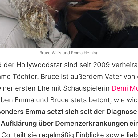
s
Bruce Willis und Emma Heming
 der Hollywoodstar sind seit 2009 verheir
ame Töchter.
Bruce
ist außerdem Vater von 
iner ersten Ehe mit Schauspielerin
Demi M
aben
Emma
und
Bruce
stets betont, wie wic
sonders
Emma
setzt sich seit der Diagnos
r Aufklärung über Demenzerkrankungen ein
Co. teilt sie regelmäßig Einblicke sowie lie