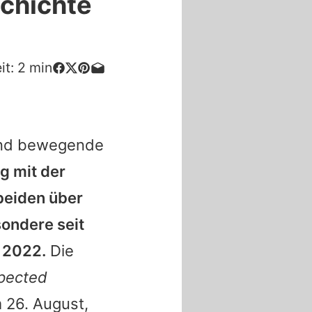
schichte
it:
2
min
und bewegende
g mit der
beiden über
ondere seit
 2022.
Die
pected
 26. August,