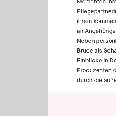
Momenten ihre
Pflegepartneri
ihrem kommend
an Angehörige
Neben persönl
Bruce
als Scha
Einblicke in 
Produzenten d
durch die auß