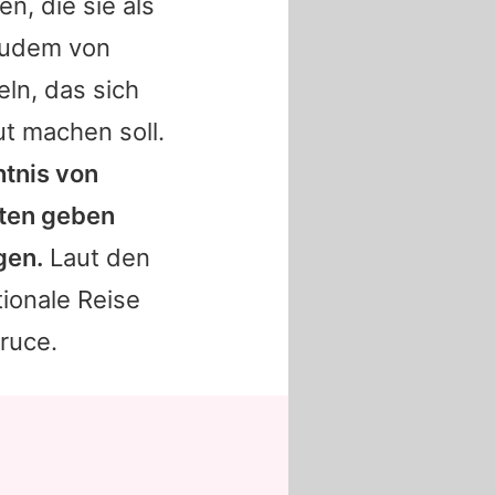
, die sie als
 zudem von
n, das sich
t machen soll.
tnis von
rten geben
gen.
Laut den
ionale Reise
ruce
.