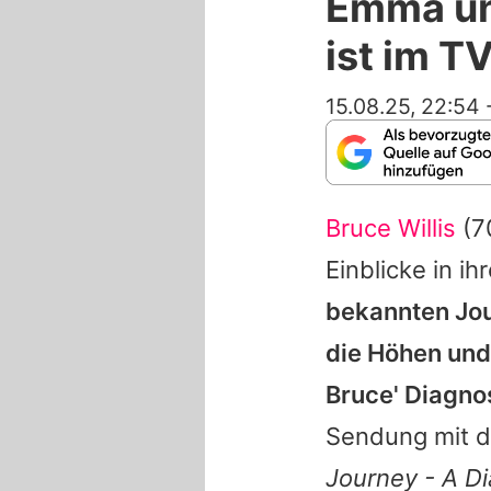
Emma und
ist im T
15.08.25, 22:54
Bruce Willis
(7
Einblicke in i
bekannten Jou
die Höhen und
Bruce
' Diagn
Sendung mit d
Journey - A
Di