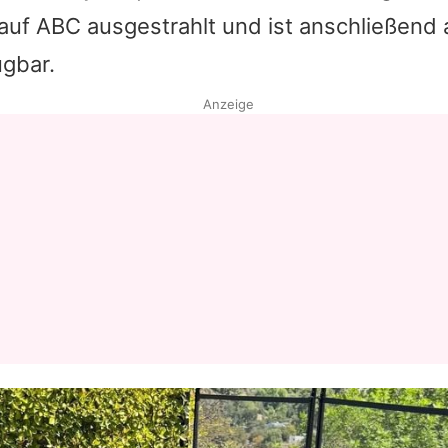
auf ABC ausgestrahlt und ist anschließend
Datenschutzerklärung
ügbar.
Nutzungsbedingungen
Anzeige
Utiq verwalten