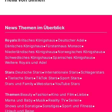
News Themen im Überblick
•
•
Royals
:
Britisches Königshaus
Deutscher Adel
•
•
Dänisches Königshaus
Fürstenhaus Monaco
•
•
Niederländisches Königshaus
Norwegisches Königshaus
•
•
Schwedisches Königshaus
Spanisches Königshaus
Weitere Royals und Adel
•
•
Stars
:
Deutsche Stars
Internationale Stars
Schlagerstars
•
•
•
•
Tierische Stars
TikTok Stars
Sport Stars
•
•
Stars und Family
Webstars
YouTube Stars
•
•
•
•
Themen
:
Beauty
Fashion
Kino und Film
Liebe
•
•
•
•
Mama und Baby
Musik
Reality TV
Serien
•
•
•
Shows und Sonstige
Sonstiges
Sport und Fitness
Urlaub und Reise