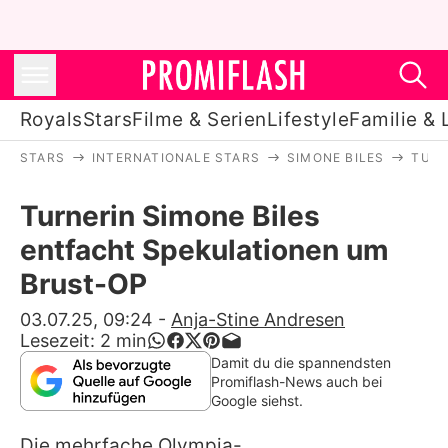
Royals
Stars
Filme & Serien
Lifestyle
Familie & 
STARS
INTERNATIONALE STARS
SIMONE BILES
TURN
Royals
Turnerin Simone Biles
Stars
entfacht Spekulationen um
Filme & Serien
Brust-OP
Lifestyle
03.07.25, 09:24
-
Anja-Stine Andresen
Lesezeit:
2
min
Familie & Liebe
Damit du die spannendsten
Promiflash-News auch bei
Promiflash Exklusiv
Google siehst.
Die mehrfache Olympia-