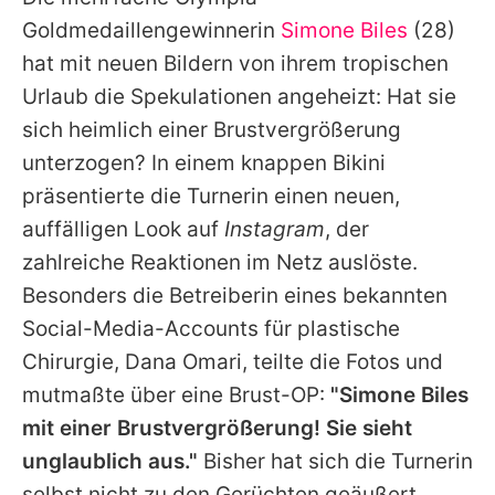
Alle Themen auf Promiflash
Goldmedaillengewinnerin
Simone Biles
(28)
Jobs
hat mit neuen Bildern von ihrem tropischen
Urlaub die Spekulationen angeheizt: Hat sie
App runterladen
sich heimlich einer Brustvergrößerung
Team
unterzogen? In einem knappen Bikini
präsentierte die Turnerin einen neuen,
Redaktionelle Richtlinien
auffälligen Look auf
Instagram
, der
Impressum
zahlreiche Reaktionen im Netz auslöste.
Besonders die Betreiberin eines bekannten
Datenschutzerklärung
Social-Media-Accounts für plastische
Nutzungsbedingungen
Chirurgie, Dana Omari, teilte die Fotos und
Utiq verwalten
mutmaßte über eine Brust-OP:
"Simone Biles
mit einer Brustvergrößerung! Sie sieht
unglaublich aus."
Bisher hat sich die Turnerin
selbst nicht zu den Gerüchten geäußert.