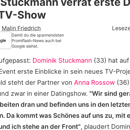
Stuckmann verrät erste D
Filme & Serien
 TV-Show
Lifestyle
-
Malin Friedrich
Leseze
Familie & Liebe
Damit du die spannendsten
Promiflash-News auch bei
Google siehst.
Promiflash Exklusiv
aufgepasst:
Dominik Stuckmann
(33) hat au
Alle Themen auf Promiflash
vent erste Einblicke in sein neues TV-Proj
Jobs
ld steht der Partner von
Anna Rossow
(36)
App runterladen
und zwar in einer Datingshow.
"Wir sind ge
Team
beiten dran und befinden uns in den letzte
. Da kommt was Schönes auf uns zu, mit 
Redaktionelle Richtlinien
nd ich stehe an der Front"
, plaudert Domin
Impressum