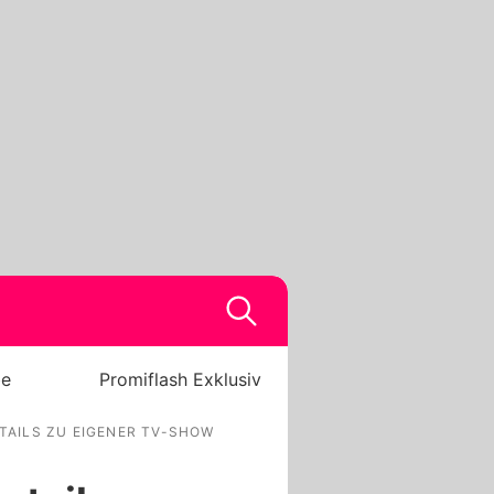
be
Promiflash Exklusiv
TAILS ZU EIGENER TV-SHOW