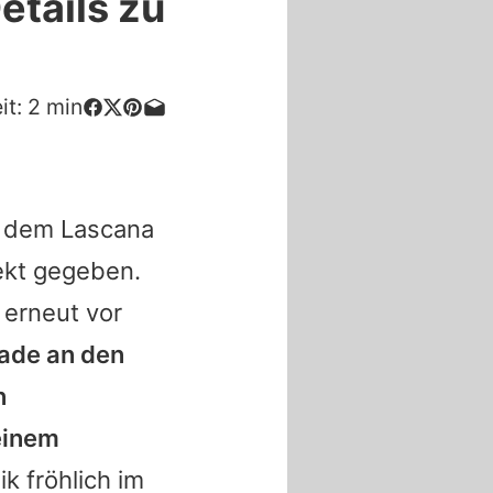
etails zu
it:
2
min
f dem Lascana
ekt gegeben.
 erneut vor
rade an den
n
einem
ik fröhlich im