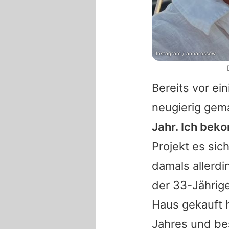
Instagram / annarossow
Bereits vor ei
neugierig gem
Jahr. Ich bek
Projekt es sic
damals allerdi
der 33-Jährig
Haus gekauft h
Jahres und be