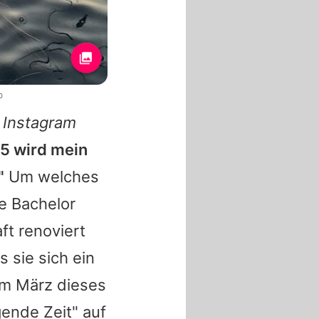
b
f
Instagram
5 wird mein
"
Um welches
ge Bachelor
ft renoviert
s sie sich ein
im März dieses
ende Zeit" auf