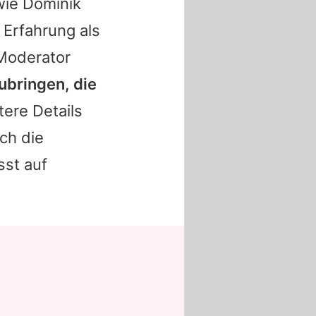
wie
Dominik
 Erfahrung als
 Moderator
bringen, die
ere Details
och die
sst auf