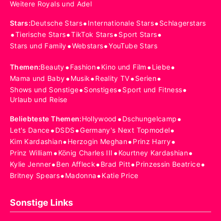
Weitere Royals und Adel
•
•
Stars
:
Deutsche Stars
Internationale Stars
Schlagerstars
•
•
•
•
Tierische Stars
TikTok Stars
Sport Stars
•
•
Stars und Family
Webstars
YouTube Stars
•
•
•
•
Themen
:
Beauty
Fashion
Kino und Film
Liebe
•
•
•
•
Mama und Baby
Musik
Reality TV
Serien
•
•
•
Shows und Sonstige
Sonstiges
Sport und Fitness
Urlaub und Reise
•
•
Beliebteste Themen
:
Hollywood
Dschungelcamp
•
•
•
Let's Dance
DSDS
Germany's Next Topmodel
•
•
•
Kim Kardashian
Herzogin Meghan
Prinz Harry
•
•
•
Prinz William
König Charles III
Kourtney Kardashian
•
•
•
•
Kylie Jenner
Ben Affleck
Brad Pitt
Prinzessin Beatrice
•
•
Britney Spears
Madonna
Katie Price
Sonstige Links