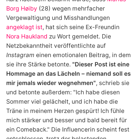
Alle Themen auf Promiflash
Borg Høiby
(28) wegen mehrfacher
Jobs
Vergewaltigung und Misshandlungen
angeklagt ist
, hat sich seine Ex-Freundin
App runterladen
Nora Haukland
zu Wort gemeldet. Die
Team
Netzbekanntheit veröffentlichte auf
Instagram
einen emotionalen Beitrag, in dem
Redaktionelle Richtlinien
sie ihre Stärke betonte.
"Dieser Post ist eine
Impressum
Hommage an das Lächeln – niemand soll es
mir jemals wieder wegnehmen"
, schrieb sie
Datenschutzerklärung
und betonte außerdem: "Ich habe diesen
Nutzungsbedingungen
Sommer viel gelächelt, und ich habe die
Utiq verwalten
Träne in meinem Herzen gespürt! Ich fühle
mich stärker und besser und bald bereit für
ein Comeback." Die Influencerin scheint fest
entschlossen, trotz der belastenden