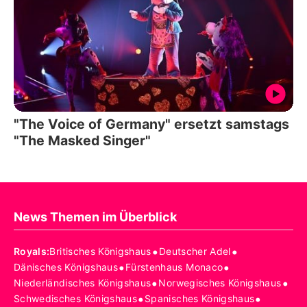
"The Voice of Germany" ersetzt samstags
"The Masked Singer"
News Themen im Überblick
•
•
Royals
:
Britisches Königshaus
Deutscher Adel
•
•
Dänisches Königshaus
Fürstenhaus Monaco
•
•
Niederländisches Königshaus
Norwegisches Königshaus
•
•
Schwedisches Königshaus
Spanisches Königshaus