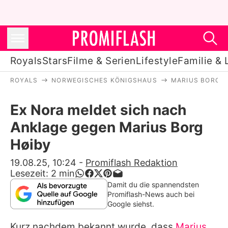
Royals
Stars
Filme & Serien
Lifestyle
Familie & 
ROYALS
NORWEGISCHES KÖNIGSHAUS
MARIUS BORG H
Royals
Ex Nora meldet sich nach
Stars
Anklage gegen Marius Borg
Filme & Serien
Høiby
Lifestyle
19.08.25, 10:24
-
Promiflash Redaktion
Lesezeit:
2
min
Familie & Liebe
Damit du die spannendsten
Promiflash-News auch bei
Promiflash Exklusiv
Google siehst.
Kurz nachdem bekannt wurde, dass
Marius