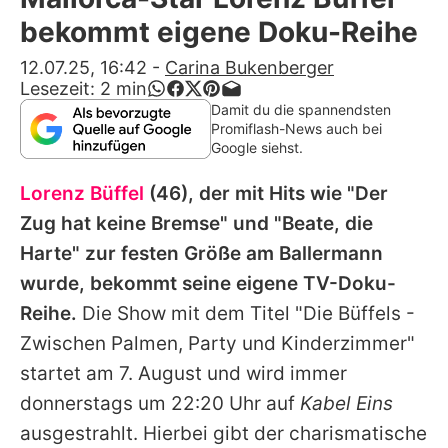
Alle Themen auf Promiflash
bekommt eigene Doku-Reihe
Jobs
12.07.25, 16:42
-
Carina Bukenberger
Lesezeit:
2
min
App runterladen
Damit du die spannendsten
Promiflash-News auch bei
Team
Google siehst.
Redaktionelle Richtlinien
Lorenz Büffel
(46), der mit Hits wie "Der
Zug hat keine Bremse" und "Beate, die
Impressum
Harte" zur festen Größe am Ballermann
Datenschutzerklärung
wurde, bekommt seine eigene TV-Doku-
Reihe.
Die Show mit dem Titel "Die Büffels -
Nutzungsbedingungen
Zwischen Palmen, Party und Kinderzimmer"
Utiq verwalten
startet am 7. August und wird immer
donnerstags um 22:20 Uhr auf
Kabel Eins
ausgestrahlt. Hierbei gibt der charismatische