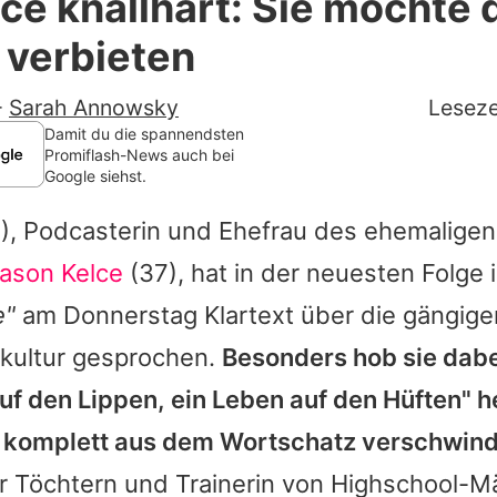
lce knallhart: Sie möchte d
Filme & Serien
 verbieten
Lifestyle
-
Sarah Annowsky
Leseze
Familie & Liebe
Damit du die spannendsten
Promiflash-News auch bei
Google siehst.
Promiflash Exklusiv
), Podcasterin und Ehefrau des ehemaligen 
Alle Themen auf Promiflash
ason Kelce
(37), hat in der neuesten Folge
Jobs
e"
am Donnerstag Klartext über die gängig
App runterladen
tkultur gesprochen.
Besonders hob sie dabe
Team
uf den Lippen, ein Leben auf den Hüften" he
komplett aus dem Wortschatz verschwinde
Redaktionelle Richtlinien
er Töchtern und Trainerin von Highschool-
Impressum