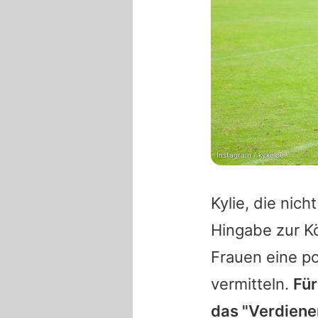
Instagram / kykelce
Kylie
, die nich
Hingabe zur Kö
Frauen eine p
vermitteln.
Für
das "Verdiene