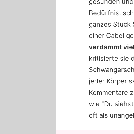
gesunden und g
Bedürfnis, schl
ganzes Stück S
einer Gabel g
verdammt viel
kritisierte si
Schwangerscha
jeder Körper s
Kommentare zu
wie "Du siehst
oft als unange