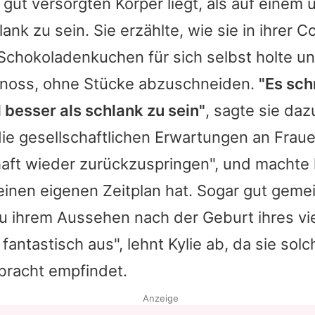
ut versorgten Körper liegt, als auf einem u
ank zu sein. Sie erzählte, wie sie in ihrer C
chokoladenkuchen für sich selbst holte und
enoss, ohne Stücke abzuschneiden.
"Es sc
 besser als schlank zu sein"
, sagte sie daz
e die gesellschaftlichen Erwartungen an Frau
ft wieder zurückzuspringen", und machte k
einen eigenen Zeitplan hat. Sogar gut geme
 ihrem Aussehen nach der Geburt ihres vie
 fantastisch aus", lehnt
Kylie
ab, da sie sol
bracht empfindet.
Anzeige