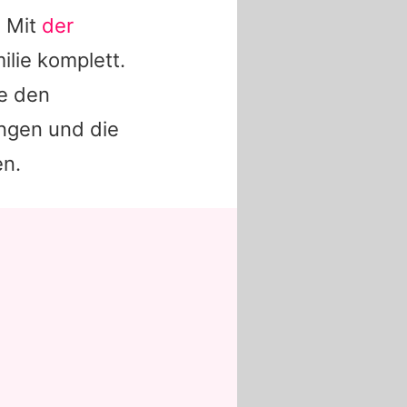
. Mit
der
ilie komplett.
re den
ingen und die
en.