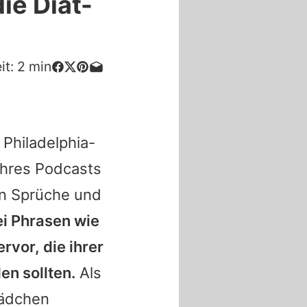
ie Diät-
it:
2
min
Philadelphia-
 ihres Podcasts
en Sprüche und
i Phrasen wie
rvor, die ihrer
n sollten.
Als
Mädchen