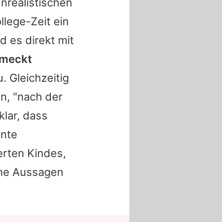
nrealistischen
ollege-Zeit ein
 es direkt mit
hmeckt
u. Gleichzeitig
en, "nach der
lar, dass
inte
rten Kindes,
che Aussagen