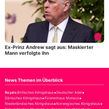
Ex-Prinz Andrew sagt aus: Maskierter
Mann verfolgte ihn
News Themen im Überblick
•
•
Royals
:
Britisches Königshaus
Deutscher Adel
•
•
Dänisches Königshaus
Fürstenhaus Monaco
•
•
Niederländisches Königshaus
Norwegisches Königshaus