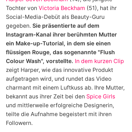
Alle Themen auf Promiflash
Tochter von
Victoria Beckham
(51), hat ihr
Jobs
Social-Media-Debüt als Beauty-Guru
gegeben.
Sie präsentierte auf dem
App runterladen
Instagram-Kanal ihrer berühmten Mutter
Team
ein Make-up-Tutorial, in dem sie einen
flüssigen Rouge, das sogenannte "Flush
Redaktionelle Richtlinien
Colour Wash", vorstellte.
In dem kurzen Clip
Impressum
zeigt
Harper
, wie das innovative Produkt
aufgetragen wird, und rundet das Video
Datenschutzerklärung
charmant mit einem Luftkuss ab. Ihre Mutter,
Nutzungsbedingungen
bekannt aus ihrer Zeit bei den
Spice Girls
Utiq verwalten
und mittlerweile erfolgreiche Designerin,
teilte die Aufnahme begeistert mit ihren
Followern.