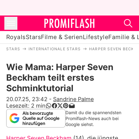
Royals
Stars
Filme & Serien
Lifestyle
Familie & 
STARS
INTERNATIONALE STARS
HARPER SEVEN BECKH
Royals
Wie Mama: Harper Seven
Stars
Beckham teilt erstes
Filme & Serien
Schminktutorial
Lifestyle
20.07.25, 23:42
-
Sandrine Palme
Lesezeit:
2
min
Familie & Liebe
Damit du die spannendsten
Promiflash-News auch bei
Promiflash Exklusiv
Google siehst.
Harper Seven Beckham
(14), die jüngste