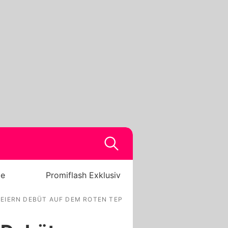
be
Promiflash Exklusiv
EIERN DEBÜT AUF DEM ROTEN TEPPICH