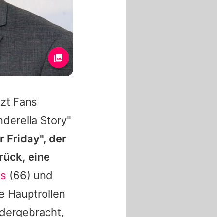
tzt Fans
nderella Story"
r Friday", der
rück, eine
is
(66) und
e Hauptrollen
ndergebracht,