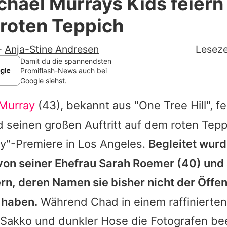
hael Murrays Kids feiern
Filme & Serien
roten Teppich
Lifestyle
-
Anja-Stine Andresen
Leseze
Familie & Liebe
Damit du die spannendsten
Promiflash-News auch bei
Google siehst.
Promiflash Exklusiv
Murray
(43), bekannt aus "One Tree Hill", f
Alle Themen auf Promiflash
 seinen großen Auftritt auf dem roten Tepp
Jobs
ay"-Premiere in Los Angeles.
Begleitet wurd
App runterladen
von seiner Ehefrau
Sarah Roemer
(40) und 
Team
rn, deren Namen sie bisher nicht der Öffen
 haben.
Während
Chad
in einem raffinierten
Redaktionelle Richtlinien
Sakko und dunkler Hose die Fotografen be
Impressum