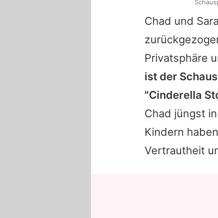
Schausp
Chad
und
Sar
zurückgezogen
Privatsphäre u
ist der Schaus
"Cinderella St
Chad jüngst in
Kindern haben
Vertrautheit u