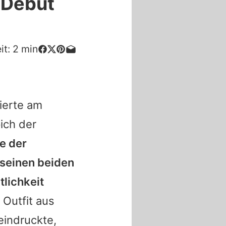
 Debüt
it:
2
min
eierte am
ich der
e der
seinen beiden
tlichkeit
 Outfit aus
eindruckte,