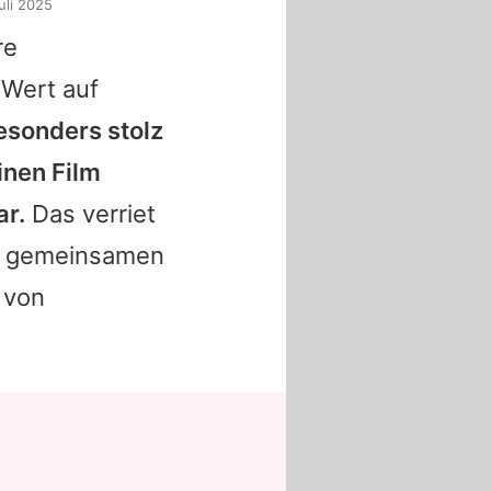
uli 2025
re
Wert auf
esonders stolz
inen Film
ar.
Das verriet
ei gemeinsamen
 von