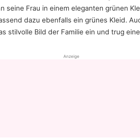
hn seine Frau in einem eleganten grünen Kle
Datenschutzerklärung
assend dazu ebenfalls ein grünes Kleid. Au
Nutzungsbedingungen
as stilvolle Bild der Familie ein und trug ei
Utiq verwalten
Anzeige