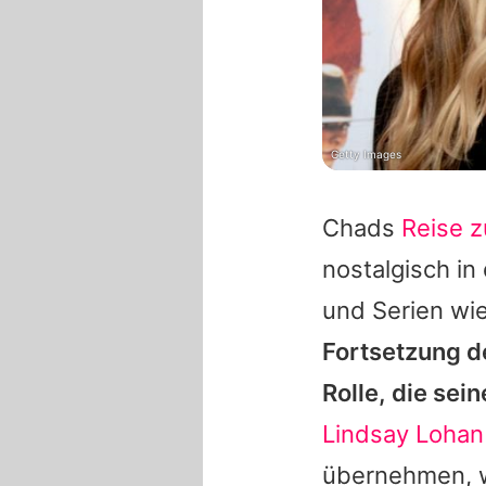
Getty Images
Chads
Reise z
nostalgisch in
und Serien wi
Fortsetzung de
Rolle, die sei
Lindsay Lohan
übernehmen, w