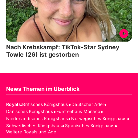
Nach Krebskampf: TikTok-Star Sydney
Towle (26) ist gestorben
News Themen im Überblick
•
•
Royals
:
Britisches Königshaus
Deutscher Adel
•
•
Dänisches Königshaus
Fürstenhaus Monaco
•
•
Niederländisches Königshaus
Norwegisches Königshaus
•
•
Schwedisches Königshaus
Spanisches Königshaus
Weitere Royals und Adel