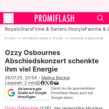
Royals
Stars
Filme & Serien
Lifestyle
Familie & 
STARS
INTERNATIONALE STARS
SHARON OSBOURNE
Royals
Ozzy Osbournes
Stars
Abschiedskonzert schenkte
Filme & Serien
ihm viel Energie
Lifestyle
26.07.25, 20:54
-
Melina Becker
Lesezeit:
2
min
Familie & Liebe
Damit du die spannendsten
Promiflash-News auch bei
Promiflash Exklusiv
Google siehst.
Ozzy Osbourne
(†76), der legendäre Musiker