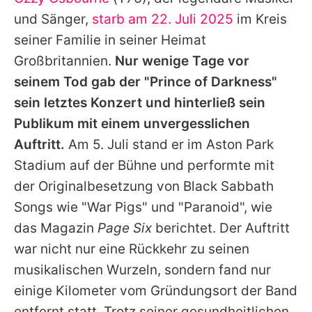
Alle Themen auf Promiflash
und Sänger,
starb am 22. Juli 2025
im Kreis
Jobs
seiner Familie in seiner Heimat
Großbritannien.
Nur wenige Tage vor
App runterladen
seinem Tod gab der "Prince of Darkness"
Team
sein letztes Konzert und hinterließ sein
Publikum mit einem unvergesslichen
Redaktionelle Richtlinien
Auftritt.
Am 5. Juli stand er im Aston Park
Impressum
Stadium auf der Bühne und performte mit
der Originalbesetzung von
Black Sabbath
Datenschutzerklärung
Songs wie "War Pigs" und "Paranoid", wie
Nutzungsbedingungen
das Magazin
Page Six
berichtet. Der Auftritt
Utiq verwalten
war nicht nur eine Rückkehr zu seinen
musikalischen Wurzeln, sondern fand nur
einige Kilometer vom Gründungsort der Band
entfernt statt. Trotz seiner gesundheitlichen