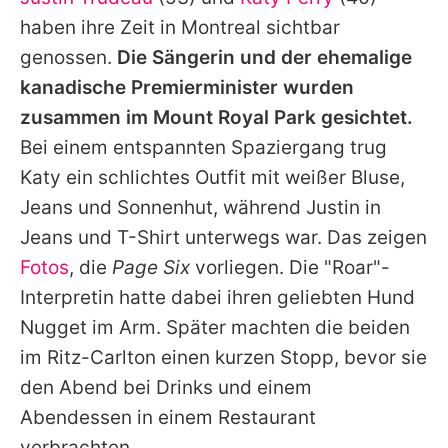
Alle Themen auf Promiflash
haben ihre Zeit in Montreal sichtbar
Jobs
genossen.
Die Sängerin und der ehemalige
kanadische Premierminister wurden
App runterladen
zusammen im Mount Royal Park gesichtet.
Team
Bei einem entspannten Spaziergang trug
Katy
ein schlichtes Outfit mit weißer Bluse,
Redaktionelle Richtlinien
Jeans und Sonnenhut, während
Justin
in
Impressum
Jeans und T-Shirt unterwegs war. Das zeigen
Fotos
, die
Page Six
vorliegen. Die "Roar"-
Datenschutzerklärung
Interpretin hatte dabei ihren geliebten Hund
Nutzungsbedingungen
Nugget im Arm. Später machten die beiden
Utiq verwalten
im Ritz-Carlton einen kurzen Stopp, bevor sie
den Abend bei Drinks und einem
Abendessen in einem Restaurant
verbrachten.