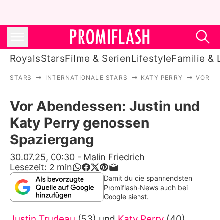
Royals
Stars
Filme & Serien
Lifestyle
Familie & 
STARS
INTERNATIONALE STARS
KATY PERRY
VOR A
Royals
Vor Abendessen: Justin und
Stars
Katy Perry genossen
Filme & Serien
Spaziergang
Lifestyle
30.07.25, 00:30
-
Malin Friedrich
Lesezeit:
2
min
Familie & Liebe
Damit du die spannendsten
Promiflash-News auch bei
Promiflash Exklusiv
Google siehst.
Justin Trudeau
(53) und
Katy Perry
(40)