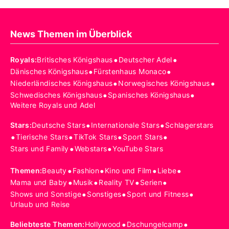
News Themen im Überblick
•
•
Royals
:
Britisches Königshaus
Deutscher Adel
•
•
Dänisches Königshaus
Fürstenhaus Monaco
•
•
Niederländisches Königshaus
Norwegisches Königshaus
•
•
Schwedisches Königshaus
Spanisches Königshaus
Weitere Royals und Adel
•
•
Stars
:
Deutsche Stars
Internationale Stars
Schlagerstars
•
•
•
•
Tierische Stars
TikTok Stars
Sport Stars
•
•
Stars und Family
Webstars
YouTube Stars
•
•
•
•
Themen
:
Beauty
Fashion
Kino und Film
Liebe
•
•
•
•
Mama und Baby
Musik
Reality TV
Serien
•
•
•
Shows und Sonstige
Sonstiges
Sport und Fitness
Urlaub und Reise
•
•
Beliebteste Themen
:
Hollywood
Dschungelcamp