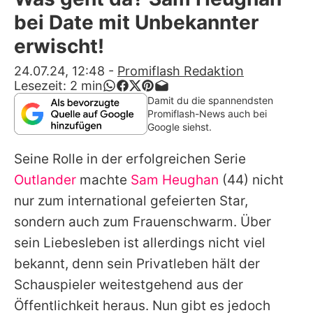
Alle Themen auf Promiflash
bei Date mit Unbekannter
Jobs
erwischt!
App runterladen
24.07.24, 12:48
-
Promiflash Redaktion
Lesezeit:
2
min
Team
Damit du die spannendsten
Promiflash-News auch bei
Redaktionelle Richtlinien
Google siehst.
Seine Rolle in der erfolgreichen Serie
Impressum
Outlander
machte
Sam Heughan
(44) nicht
Datenschutzerklärung
nur zum international gefeierten Star,
Nutzungsbedingungen
sondern auch zum Frauenschwarm. Über
sein Liebesleben ist allerdings nicht viel
Utiq verwalten
bekannt, denn sein Privatleben hält der
Schauspieler weitestgehend aus der
Öffentlichkeit heraus. Nun gibt es jedoch