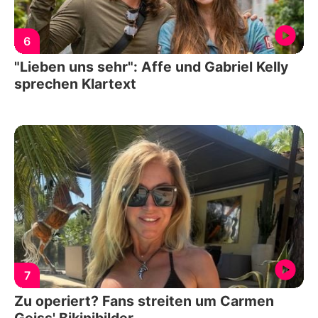
6
"Lieben uns sehr": Affe und Gabriel Kelly
sprechen Klartext
7
Zu operiert? Fans streiten um Carmen
Geiss' Bikinibilder