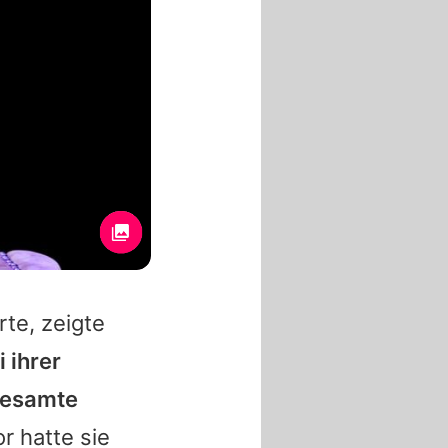
rte, zeigte
i ihrer
 gesamte
r hatte sie