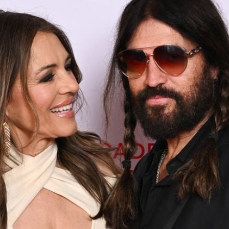
Filme & Serien
Lifestyle
Familie & Liebe
Promiflash Exklusiv
Alle Themen auf Promiflash
Jobs
App runterladen
Team
Redaktionelle Richtlinien
Impressum