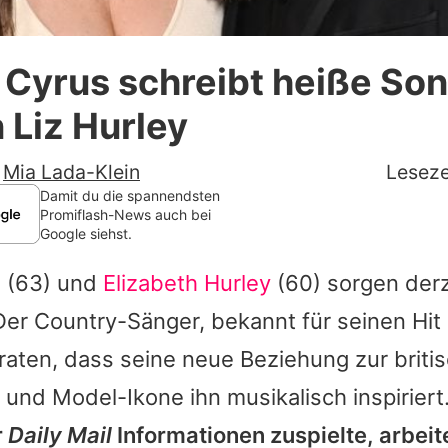
Datenschutzerklärung
y Cyrus schreibt heiße Son
Nutzungsbedingungen
 Liz Hurley
Utiq verwalten
-
Mia Lada-Klein
Leseze
Damit du die spannendsten
Promiflash-News auch bei
Google siehst.
s
(63) und
Elizabeth Hurley
(60) sorgen derz
Der Country-Sänger, bekannt für seinen Hit
rraten, dass seine neue Beziehung zur briti
 und Model-Ikone ihn musikalisch inspiriert
r
Daily Mail
Informationen zuspielte, arbeit