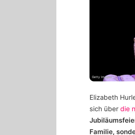
Getty Images
Elizabeth Hurl
sich über
die 
Jubiläumsfeier
Familie, sond