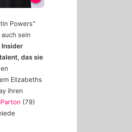
ustin Powers"
 auch sein
 Insider
alent, das sie
en
llem
Elizabeths
Ray
ihren
 Parton
(79)
hiede