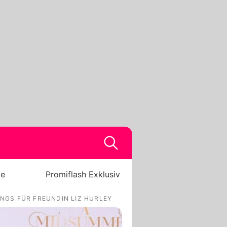
be
Promiflash Exklusiv
NGS FÜR FREUNDIN LIZ HURLEY