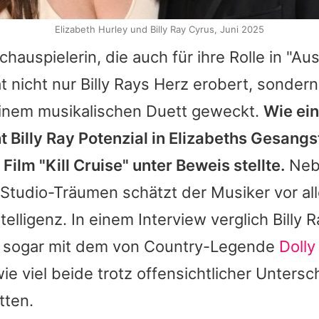
Elizabeth Hurley und Billy Ray Cyrus, Juni 2025
chauspielerin, die auch für ihre Rolle in "A
at nicht nur
Billy Rays
Herz erobert, sondern
einem musikalischen Duett geweckt.
Wie ein
ht
Billy Ray
Potenzial in
Elizabeths
Gesangst
Film "Kill Cruise" unter Beweis stellte.
Neb
tudio-Träumen schätzt der Musiker vor a
elligenz. In einem Interview verglich
Billy 
 sogar mit dem von Country-Legende
Dolly
ie viel beide trotz offensichtlicher Untersc
tten.