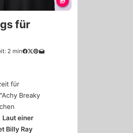
gs für
it:
2
min
eit für
 "Achy Breaky
schen
.
Laut einer
et
Billy Ray