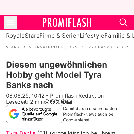
Royals
Stars
Filme & Serien
Lifestyle
Familie & 
STARS
INTERNATIONALE STARS
TYRA BANKS
DIESE
Royals
Diesem ungewöhnlichen
Stars
Hobby geht Model Tyra
Filme & Serien
Banks nach
Lifestyle
08.08.25, 10:12
-
Promiflash Redaktion
Lesezeit:
2
min
Familie & Liebe
Damit du die spannendsten
Promiflash-News auch bei
Promiflash Exklusiv
Google siehst.
Tyra Banks
(51) sorgte kürzlich bei ihrem