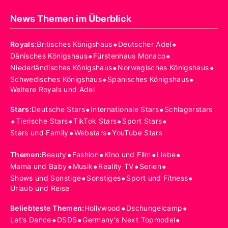
News Themen im Überblick
•
•
Royals
:
Britisches Königshaus
Deutscher Adel
•
•
Dänisches Königshaus
Fürstenhaus Monaco
•
•
Niederländisches Königshaus
Norwegisches Königshaus
•
•
Schwedisches Königshaus
Spanisches Königshaus
Weitere Royals und Adel
•
•
Stars
:
Deutsche Stars
Internationale Stars
Schlagerstars
•
•
•
•
Tierische Stars
TikTok Stars
Sport Stars
•
•
Stars und Family
Webstars
YouTube Stars
•
•
•
•
Themen
:
Beauty
Fashion
Kino und Film
Liebe
•
•
•
•
Mama und Baby
Musik
Reality TV
Serien
•
•
•
Shows und Sonstige
Sonstiges
Sport und Fitness
Urlaub und Reise
•
•
Beliebteste Themen
:
Hollywood
Dschungelcamp
•
•
•
Let's Dance
DSDS
Germany's Next Topmodel