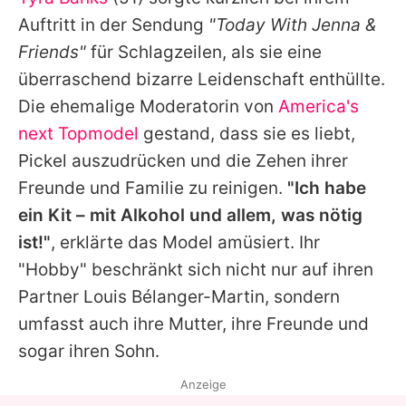
Alle Themen auf Promiflash
Auftritt in der Sendung
"Today With Jenna &
Jobs
Friends"
für Schlagzeilen, als sie eine
überraschend bizarre Leidenschaft enthüllte.
App runterladen
Die ehemalige Moderatorin von
America's
Team
next Topmodel
gestand, dass sie es liebt,
Pickel auszudrücken und die Zehen ihrer
Redaktionelle Richtlinien
Freunde und Familie zu reinigen.
"Ich habe
Impressum
ein Kit – mit Alkohol und allem, was nötig
ist!"
, erklärte das Model amüsiert. Ihr
Datenschutzerklärung
"Hobby" beschränkt sich nicht nur auf ihren
Nutzungsbedingungen
Partner Louis Bélanger-Martin, sondern
Utiq verwalten
umfasst auch ihre Mutter, ihre Freunde und
sogar ihren Sohn.
Anzeige