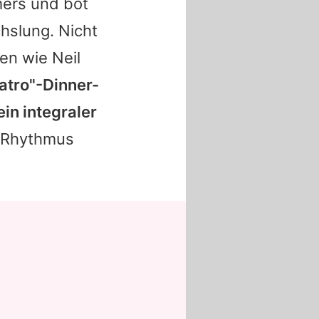
ers und bot
hslung. Nicht
den wie
Neil
eatro"-Dinner-
in integraler
d Rhythmus