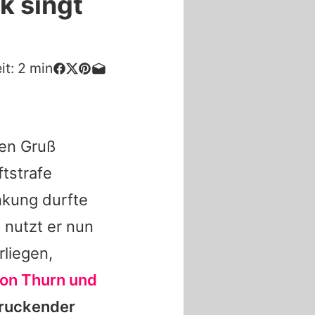
k singt
it:
2
min
hen Gruß
tstrafe
nkung durfte
 nutzt er nun
rliegen,
von Thurn und
druckender