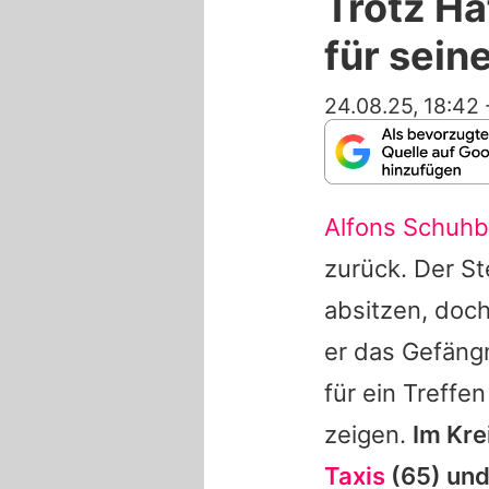
Trotz Ha
für sein
24.08.25, 18:42
Alfons Schuh
zurück. Der St
absitzen, doc
er das Gefängn
für ein Treffe
zeigen.
Im Kre
Taxis
(65) und