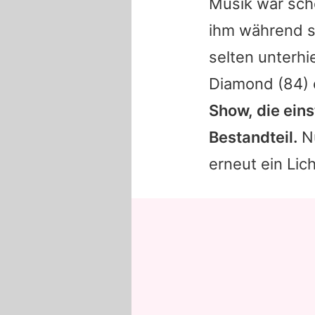
Musik war sch
ihm während se
selten unterhi
Diamond
(84)
Show, die eins
Bestandteil.
Nu
erneut ein Lic