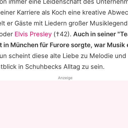
on immer eine Leidenschaft des Unternehm
iner Karriere als Koch eine kreative Abwec
elt er Gäste mit Liedern großer Musiklegen
 oder
Elvis Presley
(†42).
Auch in seiner "T
t in München für Furore sorgte, war Musik e
n scheint diese alte Liebe zu Melodie un
htblick in Schuhbecks Alltag zu sein.
Anzeige