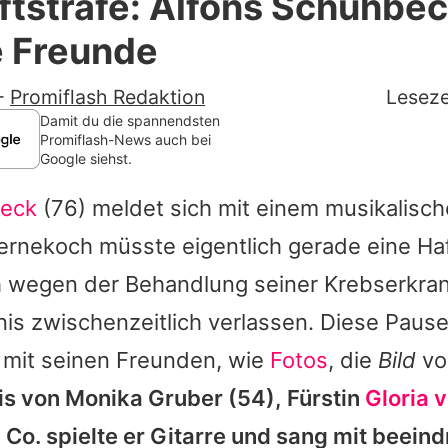
ftstrafe: Alfons Schuhbec
Filme & Serien
e Freunde
Lifestyle
-
Promiflash Redaktion
Leseze
Familie & Liebe
Damit du die spannendsten
Promiflash-News auch bei
Google siehst.
Promiflash Exklusiv
beck
(76) meldet sich mit einem musikalisc
Alle Themen auf Promiflash
ernekoch müsste eigentlich gerade eine Haf
Jobs
h wegen der Behandlung seiner Krebserkra
App runterladen
is zwischenzeitlich verlassen. Diese Pause
Team
n mit seinen Freunden, wie
Fotos
, die
Bild
vo
is von
Monika Gruber
(54), Fürstin
Gloria 
Redaktionelle Richtlinien
 Co. spielte er Gitarre und sang mit beein
Impressum