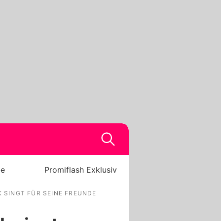
be
Promiflash Exklusiv
 SINGT FÜR SEINE FREUNDE