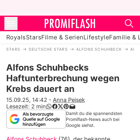
Royals
Stars
Filme & Serien
Lifestyle
Familie & 
STARS
DEUTSCHE STARS
ALFONS SCHUHBECK
ALF
Royals
Alfons Schuhbecks
Stars
Haftunterbrechung wegen
Filme & Serien
Krebs dauert an
Lifestyle
15.09.25, 14:42
-
Anna Pejsek
Lesezeit:
2
min
Familie & Liebe
Damit du die spannendsten
Promiflash-News auch bei
Promiflash Exklusiv
Google siehst.
Alfons Schuhbeck
(76), der bekannte