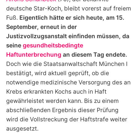
Alle Themen auf Promiflash
deutsche Star-Koch, bleibt vorerst auf freiem
Jobs
Fuß.
Eigentlich hätte er sich heute, am 15.
September, erneut in der
App runterladen
Justizvollzugsanstalt einfinden müssen, da
Team
seine
gesundheitsbedingte
Haftunterbrechung
an diesem Tag endete.
Redaktionelle Richtlinien
Doch wie die Staatsanwaltschaft München I
Impressum
bestätigt, wird aktuell geprüft, ob die
notwendige medizinische Versorgung des an
Datenschutzerklärung
Krebs erkrankten Kochs auch in Haft
Nutzungsbedingungen
gewährleistet werden kann. Bis zu einem
Utiq verwalten
abschließenden Ergebnis dieser Prüfung
wird die Vollstreckung der Haftstrafe weiter
ausgesetzt.