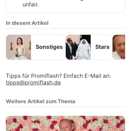
unfair.
In diesem Artikel
Sonstiges
Stars
Tipps für Promiflash? Einfach E-Mail an:
tipps@promiflash.de
Weitere Artikel zum Thema