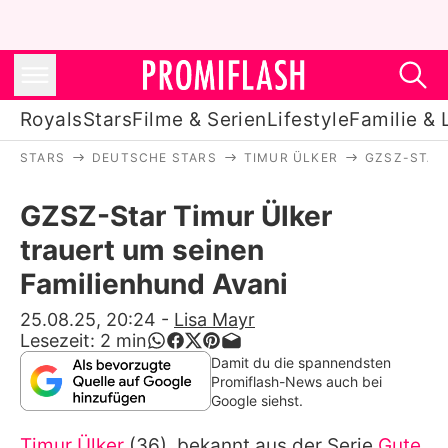
Royals
Stars
Filme & Serien
Lifestyle
Familie & 
STARS
DEUTSCHE STARS
TIMUR ÜLKER
GZSZ-STAR
Royals
GZSZ-Star Timur Ülker
Stars
trauert um seinen
Filme & Serien
Familienhund Avani
Lifestyle
25.08.25, 20:24
-
Lisa Mayr
Lesezeit:
2
min
Familie & Liebe
Damit du die spannendsten
Promiflash-News auch bei
Promiflash Exklusiv
Google siehst.
Timur Ülker
(36), bekannt aus der Serie
Gute