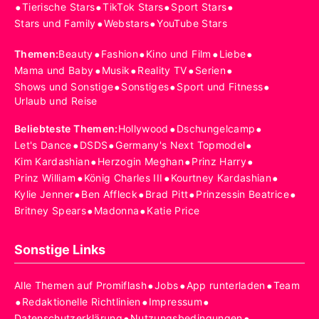
•
•
•
•
Tierische Stars
TikTok Stars
Sport Stars
•
•
Stars und Family
Webstars
YouTube Stars
•
•
•
•
Themen
:
Beauty
Fashion
Kino und Film
Liebe
•
•
•
•
Mama und Baby
Musik
Reality TV
Serien
•
•
•
Shows und Sonstige
Sonstiges
Sport und Fitness
Urlaub und Reise
•
•
Beliebteste Themen
:
Hollywood
Dschungelcamp
•
•
•
Let's Dance
DSDS
Germany's Next Topmodel
•
•
•
Kim Kardashian
Herzogin Meghan
Prinz Harry
•
•
•
Prinz William
König Charles III
Kourtney Kardashian
•
•
•
•
Kylie Jenner
Ben Affleck
Brad Pitt
Prinzessin Beatrice
•
•
Britney Spears
Madonna
Katie Price
Sonstige Links
•
•
•
Alle Themen auf Promiflash
Jobs
App runterladen
Team
•
•
•
Redaktionelle Richtlinien
Impressum
•
•
Datenschutzerklärung
Nutzungsbedingungen