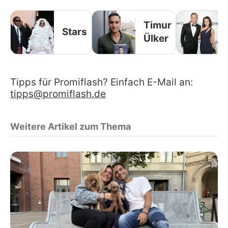
Timur
Stars
Ülker
Tipps für Promiflash? Einfach E-Mail an:
tipps@promiflash.de
Weitere Artikel zum Thema