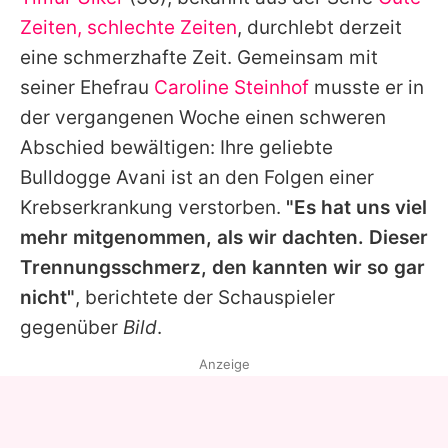
Alle Themen auf Promiflash
Zeiten, schlechte Zeiten
, durchlebt derzeit
Jobs
eine schmerzhafte Zeit. Gemeinsam mit
seiner Ehefrau
Caroline Steinhof
musste er in
App runterladen
der vergangenen Woche einen schweren
Team
Abschied bewältigen: Ihre geliebte
Bulldogge Avani ist an den Folgen einer
Redaktionelle Richtlinien
Krebserkrankung verstorben.
"Es hat uns viel
Impressum
mehr mitgenommen, als wir dachten. Dieser
Trennungsschmerz, den kannten wir so gar
Datenschutzerklärung
nicht"
, berichtete der Schauspieler
Nutzungsbedingungen
gegenüber
Bild
.
Utiq verwalten
Anzeige