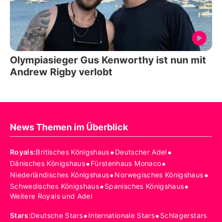
Olympiasieger Gus Kenworthy ist nun mit
Andrew Rigby verlobt
News Themen im Überblick
•
•
Royals
:
Britisches Königshaus
Deutscher Adel
•
•
Dänisches Königshaus
Fürstenhaus Monaco
•
•
Niederländisches Königshaus
Norwegisches Königshaus
•
•
Schwedisches Königshaus
Spanisches Königshaus
Weitere Royals und Adel
•
•
Stars
:
Deutsche Stars
Internationale Stars
Schlagerstars