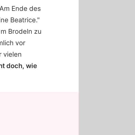
. Am Ende des
eine
Beatrice
."
um Brodeln zu
lich vor
r vielen
ht doch, wie