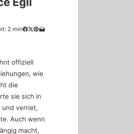
ce Egli
it:
2
min
nt offiziell
ziehungen, wie
ht die
te sie sich in
und verriet,
nkte. Auch wenn
ängig macht,