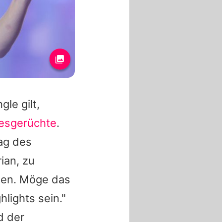
gle gilt,
besgerüchte
.
ag des
rian
, zu
den. Möge das
lights sein."
 der