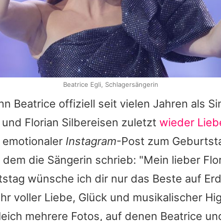
Beatrice Egli, Schlagersängerin
enn
Beatrice
offiziell seit vielen Jahren als Sin
e und
Florian Silbereisen
zuletzt
wieder Lie
n emotionaler
Instagram
-Post zum Geburtst
 dem die Sängerin schrieb: "Mein lieber
Flo
stag wünsche ich dir nur das Beste auf Er
r voller Liebe, Glück und musikalischer High
leich mehrere Fotos, auf denen
Beatrice
und