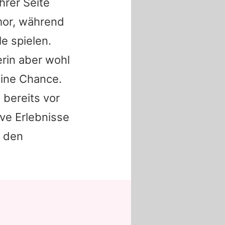
hrer Seite
mor, während
e spielen.
erin aber wohl
eine Chance.
e bereits vor
ve Erlebnisse
r den