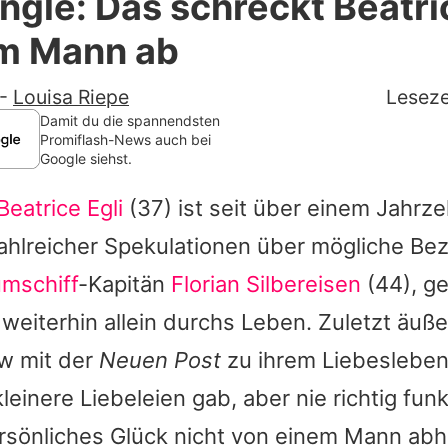
ngle: Das schreckt Beatri
Filme & Serien
em Mann ab
Lifestyle
-
Louisa Riepe
Leseze
Familie & Liebe
Damit du die spannendsten
Promiflash-News auch bei
Google siehst.
Promiflash Exklusiv
Beatrice Egli
(37) ist seit über einem Jahrzeh
Alle Themen auf Promiflash
zahlreicher Spekulationen über mögliche Be
Jobs
umschiff
-Kapitän
Florian Silbereisen
(44), ge
App runterladen
weiterhin allein durchs Leben. Zuletzt äußer
Team
ew mit der
Neuen Post
zu ihrem Liebesleben 
leinere Liebeleien gab, aber nie richtig fu
Redaktionelle Richtlinien
rsönliches Glück nicht von einem Mann abh
Impressum