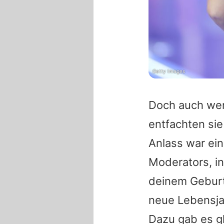
Getty Images
Doch auch w
entfachten si
Anlass war ei
Moderators, in
deinem Geburt
neue Lebensjah
Dazu gab es g