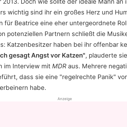
 2013. Doch wie sollte der ideale Mann an i
rs wichtig sind ihr ein großes Herz und Hu
n für
Beatrice
eine eher untergeordnete Roll
n potenziellen Partnern schließt die Musik
s: Katzenbesitzer haben bei ihr offenbar k
ich gesagt Angst vor Katzen"
, plauderte si
n im Interview mit
MDR
aus. Mehrere negati
führt, dass sie eine "regelrechte Panik" vo
ierbeinern habe.
Anzeige