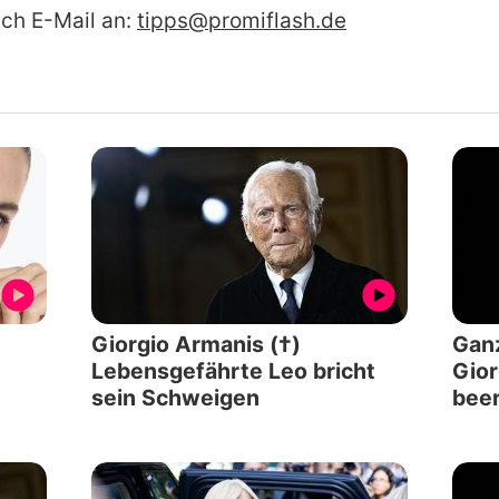
ach E-Mail an:
tipps@promiflash.de
Giorgio Armanis (†)
Ganz
Lebensgefährte Leo bricht
Gior
sein Schweigen
beer