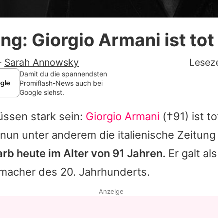
Datenschutzerklärung
ng: Giorgio Armani ist tot
Nutzungsbedingungen
Utiq verwalten
-
Sarah Annowsky
Leseze
Damit du die spannendsten
Promiflash-News auch bei
Google siehst.
ssen stark sein:
Giorgio Armani
(†91) ist to
t nun unter anderem die italienische Zeitun
arb heute im Alter von 91 Jahren.
Er galt als
acher des 20. Jahrhunderts.
Anzeige