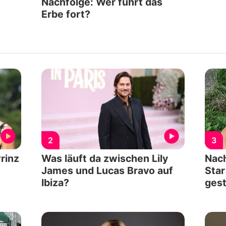
Nachfolge: Wer führt das
Erbe fort?
2
3
Prinz
Was läuft da zwischen Lily
Nach
James und Lucas Bravo auf
Star
Ibiza?
ges