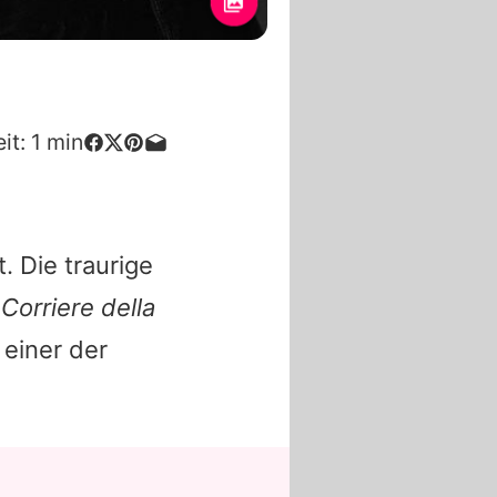
it:
1
min
t. Die traurige
g
Corriere della
 einer der