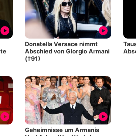
Donatella Versace nimmt
Tau
zte
Abschied von Giorgio Armani
Absc
(†91)
Geheimnisse um Armanis