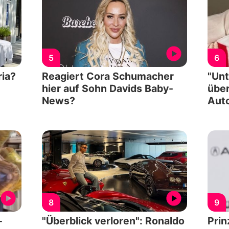
5
6
ria?
Reagiert Cora Schumacher
"Unt
hier auf Sohn Davids Baby-
übe
News?
Auto
8
9
-
"Überblick verloren": Ronaldo
Prin