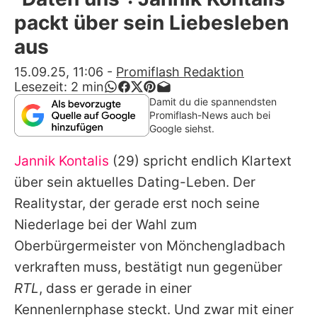
Alle Themen auf Promiflash
packt über sein Liebesleben
Jobs
aus
App runterladen
15.09.25, 11:06
-
Promiflash Redaktion
Lesezeit:
2
min
Team
Damit du die spannendsten
Promiflash-News auch bei
Redaktionelle Richtlinien
Google siehst.
Jannik Kontalis
(29) spricht endlich Klartext
Impressum
über sein aktuelles Dating-Leben. Der
Datenschutzerklärung
Realitystar, der gerade erst noch seine
Nutzungsbedingungen
Niederlage bei der Wahl zum
Oberbürgermeister von Mönchengladbach
Utiq verwalten
verkraften muss, bestätigt nun gegenüber
RTL
, dass er gerade in einer
Kennenlernphase steckt. Und zwar mit einer