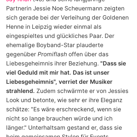
Alle Themen auf Promiflash
Partnerin Jessie Noe Scheuermann zeigten
Jobs
sich gerade bei der Verleihung der Goldenen
Henne in Leipzig wieder einmal als
App runterladen
eingespieltes und glückliches Paar. Der
Team
ehemalige Boyband-Star plauderte
gegenüber
Promiflash
offen über das
Redaktionelle Richtlinien
Liebesgeheimnis ihrer Beziehung.
"Dass sie
Impressum
viel Geduld mit mir hat. Das ist unser
Liebesgeheimnis", verriet der Musiker
Datenschutzerklärung
strahlend.
Zudem schwärmte er von Jessies
Nutzungsbedingungen
Look und betonte, wie sehr er ihre Eleganz
Utiq verwalten
schätze: "Es wäre erschreckend, wenn sie
nicht so lange brauchen würde und ich
länger." Unterhaltsam gestand er, dass sie
beim gemeinsamen Stylen für Events