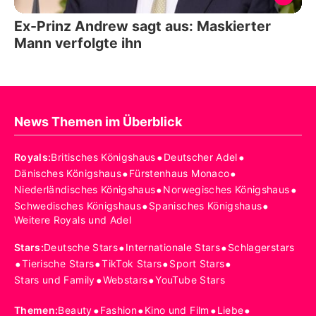
Ex-Prinz Andrew sagt aus: Maskierter
Mann verfolgte ihn
News Themen im Überblick
•
•
Royals
:
Britisches Königshaus
Deutscher Adel
•
•
Dänisches Königshaus
Fürstenhaus Monaco
•
•
Niederländisches Königshaus
Norwegisches Königshaus
•
•
Schwedisches Königshaus
Spanisches Königshaus
Weitere Royals und Adel
•
•
Stars
:
Deutsche Stars
Internationale Stars
Schlagerstars
•
•
•
•
Tierische Stars
TikTok Stars
Sport Stars
•
•
Stars und Family
Webstars
YouTube Stars
•
•
•
•
Themen
:
Beauty
Fashion
Kino und Film
Liebe