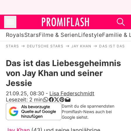
Royals
Stars
Filme & Serien
Lifestyle
Familie & 
STARS
DEUTSCHE STARS
JAY KHAN
DAS IST DAS L
Royals
Das ist das Liebesgeheimnis
Stars
von Jay Khan und seiner
Filme & Serien
Jessie
Lifestyle
21.09.25, 08:30
-
Lisa Federschmidt
Lesezeit:
2
min
Familie & Liebe
Damit du die spannendsten
Promiflash-News auch bei
Promiflash Exklusiv
Google siehst.
Jay Khan
(43) und seine langjährige