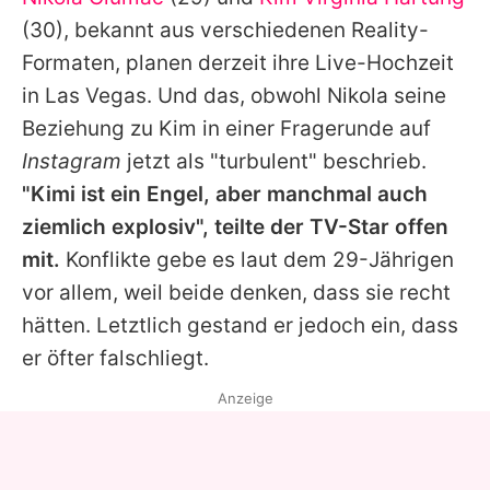
Alle Themen auf Promiflash
(30), bekannt aus verschiedenen Reality-
Jobs
Formaten, planen derzeit ihre Live-Hochzeit
in Las Vegas. Und das, obwohl
Nikola
seine
App runterladen
Beziehung zu
Kim
in einer Fragerunde auf
Team
Instagram
jetzt als "turbulent" beschrieb.
"Kimi ist ein Engel, aber manchmal auch
Redaktionelle Richtlinien
ziemlich explosiv", teilte der TV-Star offen
Impressum
mit.
Konflikte gebe es laut dem 29-Jährigen
vor allem, weil beide denken, dass sie recht
Datenschutzerklärung
hätten. Letztlich gestand er jedoch ein, dass
Nutzungsbedingungen
er öfter falschliegt.
Utiq verwalten
Anzeige