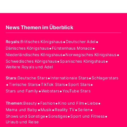
News Themen im Überblick
•
•
Royals
:
Britisches Königshaus
Deutscher Adel
•
•
Dänisches Königshaus
Fürstenhaus Monaco
•
•
Niederländisches Königshaus
Norwegisches Königshaus
•
•
Schwedisches Königshaus
Spanisches Königshaus
Weitere Royals und Adel
•
•
Stars
:
Deutsche Stars
Internationale Stars
Schlagerstars
•
•
•
•
Tierische Stars
TikTok Stars
Sport Stars
•
•
Stars und Family
Webstars
YouTube Stars
•
•
•
•
Themen
:
Beauty
Fashion
Kino und Film
Liebe
•
•
•
•
Mama und Baby
Musik
Reality TV
Serien
•
•
•
Shows und Sonstige
Sonstiges
Sport und Fitness
Urlaub und Reise