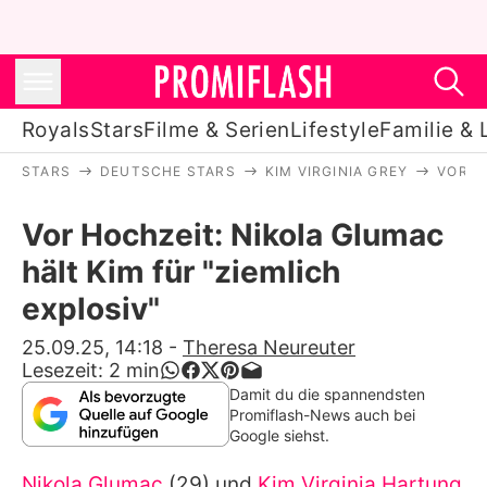
Royals
Stars
Filme & Serien
Lifestyle
Familie & 
STARS
DEUTSCHE STARS
KIM VIRGINIA GREY
VOR H
Royals
Vor Hochzeit: Nikola Glumac
Stars
hält Kim für "ziemlich
Filme & Serien
explosiv"
Lifestyle
25.09.25, 14:18
-
Theresa Neureuter
Lesezeit:
2
min
Familie & Liebe
Damit du die spannendsten
Promiflash-News auch bei
Promiflash Exklusiv
Google siehst.
Nikola Glumac
(29) und
Kim Virginia Hartung