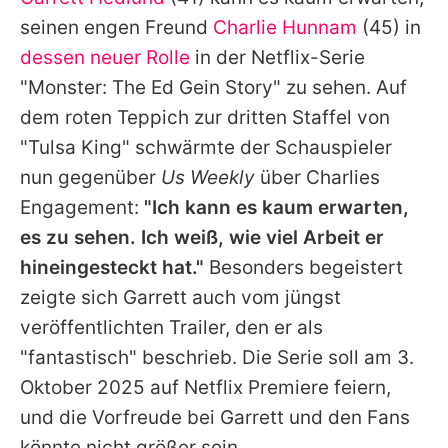
Alle Themen auf Promiflash
seinen engen Freund
Charlie Hunnam
(45) in
Jobs
dessen neuer Rolle
in der Netflix-Serie
"Monster: The Ed Gein Story" zu sehen. Auf
App runterladen
dem roten Teppich zur dritten Staffel von
Team
"Tulsa King" schwärmte der Schauspieler
nun gegenüber
Us Weekly
über
Charlies
Redaktionelle Richtlinien
Engagement:
"Ich kann es kaum erwarten,
Impressum
es zu sehen. Ich weiß, wie viel Arbeit er
hineingesteckt hat."
Besonders begeistert
Datenschutzerklärung
zeigte sich
Garrett
auch vom jüngst
Nutzungsbedingungen
veröffentlichten Trailer, den er als
Utiq verwalten
"fantastisch" beschrieb. Die Serie soll am 3.
Oktober 2025 auf Netflix Premiere feiern,
und die Vorfreude bei
Garrett
und den Fans
könnte nicht größer sein.