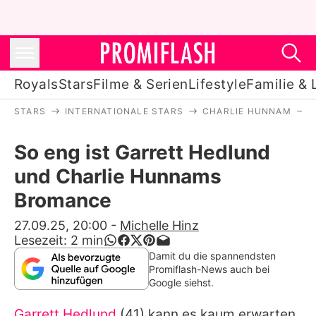
Royals
Stars
Filme & Serien
Lifestyle
Familie & 
STARS
INTERNATIONALE STARS
CHARLIE HUNNAM
Royals
So eng ist Garrett Hedlund
Stars
und Charlie Hunnams
Filme & Serien
Bromance
Lifestyle
27.09.25, 20:00
-
Michelle Hinz
Lesezeit:
2
min
Familie & Liebe
Damit du die spannendsten
Promiflash-News auch bei
Promiflash Exklusiv
Google siehst.
Garrett Hedlund
(41) kann es kaum erwarten,