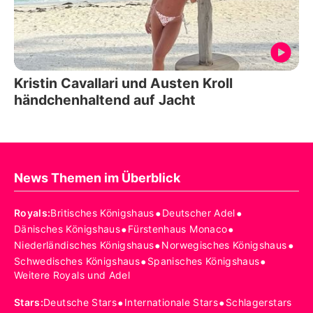
Kristin Cavallari und Austen Kroll
händchenhaltend auf Jacht
News Themen im Überblick
•
•
Royals
:
Britisches Königshaus
Deutscher Adel
•
•
Dänisches Königshaus
Fürstenhaus Monaco
•
•
Niederländisches Königshaus
Norwegisches Königshaus
•
•
Schwedisches Königshaus
Spanisches Königshaus
Weitere Royals und Adel
•
•
Stars
:
Deutsche Stars
Internationale Stars
Schlagerstars