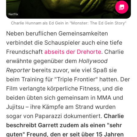
Netflix
Charlie Hunnam als Ed Gein in "Monster: The Ed Gein Story"
Neben beruflichen Gemeinsamkeiten
verbindet die Schauspieler auch eine tiefe
Freundschaft
abseits der Drehorte
.
Charlie
erwähnte gegenüber dem
Hollywood
Reporter
bereits zuvor, wie viel Spaß sie
beim Training für "Triple Frontier" hatten. Der
Film verlangte körperliche Fitness, und die
beiden übten sich gemeinsam in MMA und
Jujitsu – ihre Kämpfe am Strand wurden
sogar von Paparazzi dokumentiert.
Charlie
beschreibt
Garrett
zudem als einen "sehr
guten" Freund, den er seit über 15 Jahren