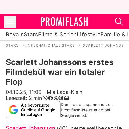
Royals
Stars
Filme & Serien
Lifestyle
Familie & 
STARS
INTERNATIONALE STARS
SCARLETT JOHANSSO
Royals
Scarlett Johanssons erstes
Stars
Filmdebüt war ein totaler
Filme & Serien
Flop
Lifestyle
04.10.25, 11:06
-
Mia Lada-Klein
Lesezeit:
2
min
Familie & Liebe
Damit du die spannendsten
Promiflash-News auch bei
Promiflash Exklusiv
Google siehst.
Scarlett Johansson
(40), heute weltbekannte