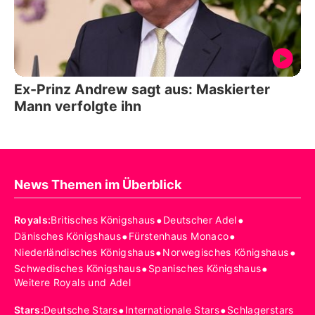
Ex-Prinz Andrew sagt aus: Maskierter
Mann verfolgte ihn
News Themen im Überblick
•
•
Royals
:
Britisches Königshaus
Deutscher Adel
•
•
Dänisches Königshaus
Fürstenhaus Monaco
•
•
Niederländisches Königshaus
Norwegisches Königshaus
•
•
Schwedisches Königshaus
Spanisches Königshaus
Weitere Royals und Adel
•
•
Stars
:
Deutsche Stars
Internationale Stars
Schlagerstars