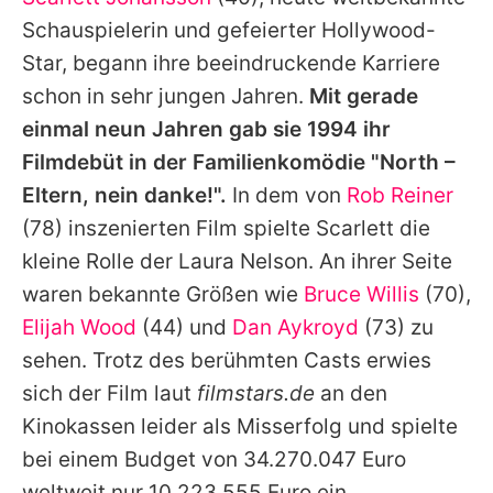
Alle Themen auf Promiflash
Schauspielerin und gefeierter Hollywood-
Jobs
Star, begann ihre beeindruckende Karriere
schon in sehr jungen Jahren.
Mit gerade
App runterladen
einmal neun Jahren gab sie 1994 ihr
Team
Filmdebüt in der Familienkomödie "North –
Eltern, nein danke!".
In dem von
Rob Reiner
Redaktionelle Richtlinien
(78) inszenierten Film spielte Scarlett die
Impressum
kleine Rolle der Laura Nelson. An ihrer Seite
waren bekannte Größen wie
Bruce Willis
(70),
Datenschutzerklärung
Elijah Wood
(44) und
Dan Aykroyd
(73) zu
Nutzungsbedingungen
sehen. Trotz des berühmten Casts erwies
Utiq verwalten
sich der Film laut
filmstars.de
an den
Kinokassen leider als Misserfolg und spielte
bei einem Budget von 34.270.047 Euro
weltweit nur 10.223.555 Euro ein.