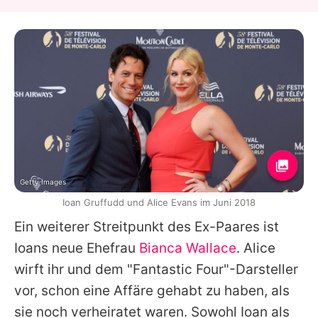
Getty Images
Ioan Gruffudd und Alice Evans im Juni 2018
Ein weiterer Streitpunkt des Ex-Paares ist
Ioans
neue Ehefrau
Bianca Wallace
.
Alice
wirft ihr und dem "Fantastic Four"-Darsteller
vor, schon eine Affäre gehabt zu haben, als
sie noch verheiratet waren. Sowohl
Ioan
als