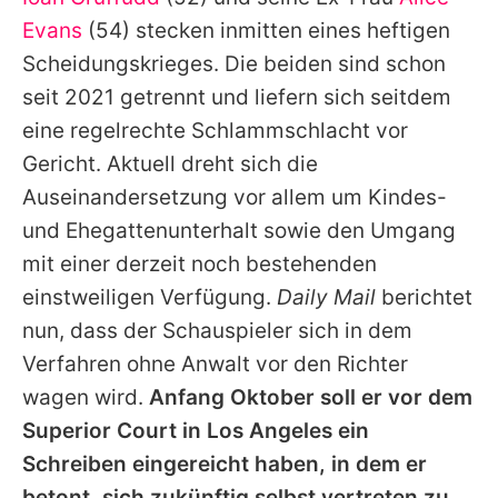
Alle Themen auf Promiflash
Evans
(54) stecken inmitten eines heftigen
Jobs
Scheidungskrieges. Die beiden sind schon
seit 2021 getrennt und liefern sich seitdem
App runterladen
eine regelrechte Schlammschlacht vor
Team
Gericht. Aktuell dreht sich die
Auseinandersetzung vor allem um Kindes-
Redaktionelle Richtlinien
und Ehegattenunterhalt sowie den Umgang
Impressum
mit einer derzeit noch bestehenden
einstweiligen Verfügung.
Daily Mail
berichtet
Datenschutzerklärung
nun, dass der Schauspieler sich in dem
Nutzungsbedingungen
Verfahren ohne Anwalt vor den Richter
Utiq verwalten
wagen wird.
Anfang Oktober soll er vor dem
Superior Court in Los Angeles ein
Schreiben eingereicht haben, in dem er
betont, sich zukünftig selbst vertreten zu