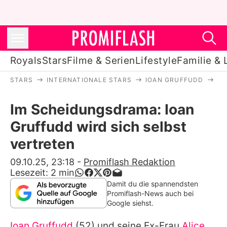
Royals
Stars
Filme & Serien
Lifestyle
Familie & 
STARS
INTERNATIONALE STARS
IOAN GRUFFUDD
IM
Royals
Im Scheidungsdrama: Ioan
Stars
Gruffudd wird sich selbst
Filme & Serien
vertreten
Lifestyle
09.10.25, 23:18
-
Promiflash Redaktion
Lesezeit:
2
min
Familie & Liebe
Damit du die spannendsten
Promiflash-News auch bei
Promiflash Exklusiv
Google siehst.
Ioan Gruffudd
(52) und seine Ex-Frau
Alice