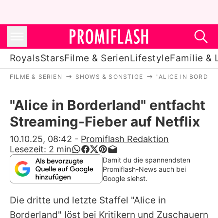
Royals
Stars
Filme & Serien
Lifestyle
Familie & 
FILME & SERIEN
SHOWS & SONSTIGE
"ALICE IN BORDE
Royals
"Alice in Borderland" entfacht
Stars
Streaming-Fieber auf Netflix
Filme & Serien
10.10.25, 08:42
-
Promiflash Redaktion
Lesezeit:
2
min
Lifestyle
Damit du die spannendsten
Promiflash-News auch bei
Familie & Liebe
Google siehst.
Promiflash Exklusiv
Die dritte und letzte Staffel "
Alice in
Borderland
" löst bei Kritikern und Zuschauern