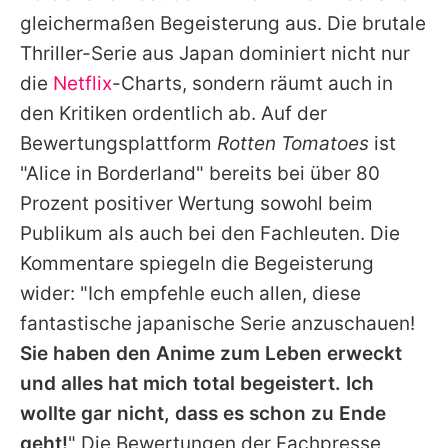
Alle Themen auf Promiflash
gleichermaßen Begeisterung aus. Die brutale
Thriller-Serie aus Japan dominiert nicht nur
Jobs
die
Netflix
-Charts, sondern räumt auch in
App runterladen
den Kritiken ordentlich ab. Auf der
Team
Bewertungsplattform
Rotten Tomatoes
ist
"
Alice in Borderland
" bereits bei über 80
Redaktionelle Richtlinien
Prozent positiver Wertung sowohl beim
Impressum
Publikum als auch bei den Fachleuten. Die
Kommentare spiegeln die Begeisterung
Datenschutzerklärung
wider: "Ich empfehle euch allen, diese
Nutzungsbedingungen
fantastische japanische Serie anzuschauen!
Sie haben den Anime zum Leben erweckt
Utiq verwalten
und alles hat mich total begeistert. Ich
wollte gar nicht, dass es schon zu Ende
geht!
" Die Bewertungen der Fachpresse