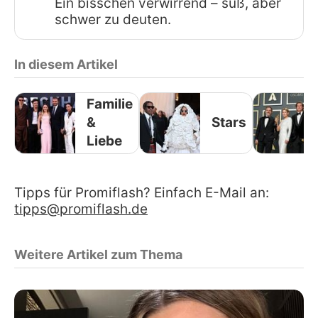
Ein bisschen verwirrend – süß, aber
schwer zu deuten.
In diesem Artikel
Familie
&
Stars
Liebe
Tipps für Promiflash? Einfach E-Mail an:
tipps@promiflash.de
Weitere Artikel zum Thema