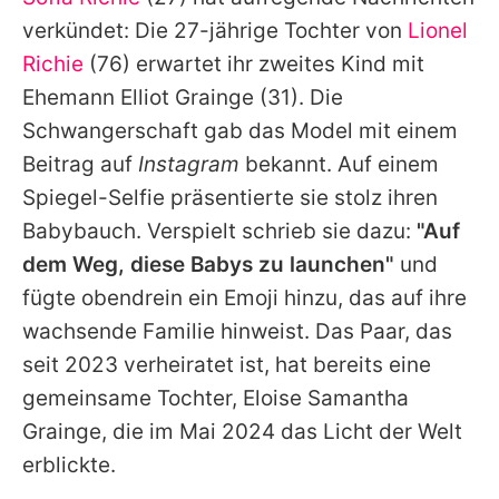
Alle Themen auf Promiflash
verkündet: Die 27-jährige Tochter von
Lionel
Jobs
Richie
(76) erwartet ihr zweites Kind mit
Ehemann
Elliot Grainge
(31). Die
App runterladen
Schwangerschaft gab das Model mit einem
Team
Beitrag auf
Instagram
bekannt. Auf einem
Spiegel-Selfie präsentierte sie stolz ihren
Redaktionelle Richtlinien
Babybauch. Verspielt schrieb sie dazu:
"Auf
Impressum
dem Weg, diese Babys zu launchen"
und
fügte obendrein ein Emoji hinzu, das auf ihre
Datenschutzerklärung
wachsende Familie hinweist. Das Paar, das
Nutzungsbedingungen
seit 2023 verheiratet ist, hat bereits eine
Utiq verwalten
gemeinsame Tochter, Eloise Samantha
Grainge, die im Mai 2024 das Licht der Welt
erblickte.