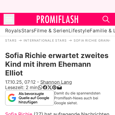
Royals
Stars
Filme & Serien
Lifestyle
Familie & 
STARS
INTERNATIONALE STARS
SOFIA RICHIE GRAINGE
Royals
Sofia Richie erwartet zweites
Stars
Kind mit ihrem Ehemann
Filme & Serien
Elliot
Lifestyle
17.10.25, 07:12
-
Shannon Lang
Lesezeit:
2
min
Familie & Liebe
Damit du die spannendsten
Promiflash-News auch bei
Promiflash Exklusiv
Google siehst.
Sofia Richie
(27) hat aufregende Nachrichten