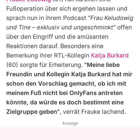
Alle Themen auf Promiflash
Fußoperation über sich ergehen lassen und
Jobs
sprach nun in ihrem Podcast
"Frau Keludowig
und Tine – exklusiv und ungeschminkt"
offen
App runterladen
über den Eingriff und die amüsanten
Team
Reaktionen darauf. Besonders eine
Bemerkung ihrer RTL-Kollegin
Katja Burkard
Redaktionelle Richtlinien
(60) sorgte für Erheiterung.
"Meine liebe
Impressum
Freundin und Kollegin
Katja Burkard
hat mir
schon den Vorschlag gemacht, ob ich mit
Datenschutzerklärung
meinem Fuß nicht bei OnlyFans antreten
Nutzungsbedingungen
könnte, da würde es doch bestimmt eine
Utiq verwalten
Zielgruppe geben"
, verrät
Frauke
lachend.
Anzeige