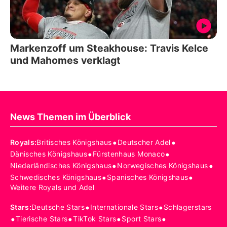
Markenzoff um Steakhouse: Travis Kelce
und Mahomes verklagt
News Themen im Überblick
•
•
Royals
:
Britisches Königshaus
Deutscher Adel
•
•
Dänisches Königshaus
Fürstenhaus Monaco
•
•
Niederländisches Königshaus
Norwegisches Königshaus
•
•
Schwedisches Königshaus
Spanisches Königshaus
Weitere Royals und Adel
•
•
Stars
:
Deutsche Stars
Internationale Stars
Schlagerstars
•
•
•
•
Tierische Stars
TikTok Stars
Sport Stars