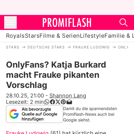
Royals
Stars
Filme & Serien
Lifestyle
Familie & 
STARS
DEUTSCHE STARS
FRAUKE LUDOWIG
ONLYFA
Royals
OnlyFans? Katja Burkard
Stars
macht Frauke pikanten
Filme & Serien
Vorschlag
Lifestyle
28.10.25, 21:00
-
Shannon Lang
Lesezeit:
2
min
Familie & Liebe
Damit du die spannendsten
Promiflash-News auch bei
Promiflash Exklusiv
Google siehst.
Frauke Ludowig
(61) hat kürzlich eine