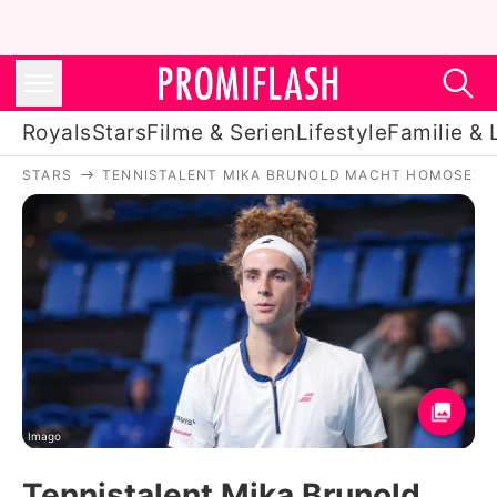
Royals
Stars
Filme & Serien
Lifestyle
Familie & 
STARS
TENNISTALENT MIKA BRUNOLD MACHT HOMOSEXUA
Royals
Stars
Filme & Serien
Lifestyle
Familie & Liebe
Promiflash Exklusiv
Imago
Tennistalent Mika Brunold