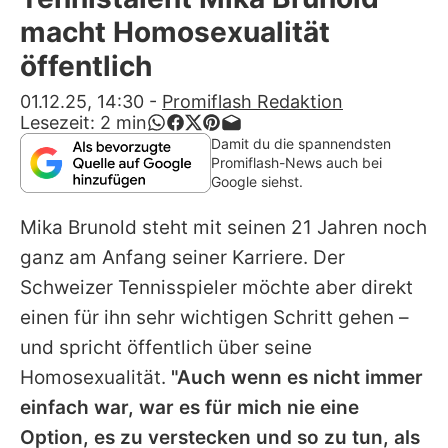
Alle Themen auf Promiflash
macht Homosexualität
Jobs
öffentlich
App runterladen
01.12.25, 14:30
-
Promiflash Redaktion
Lesezeit:
2
min
Team
Damit du die spannendsten
Promiflash-News auch bei
Redaktionelle Richtlinien
Google siehst.
Mika Brunold
steht mit seinen 21 Jahren noch
Impressum
ganz am Anfang seiner Karriere. Der
Datenschutzerklärung
Schweizer Tennisspieler möchte aber direkt
Nutzungsbedingungen
einen für ihn sehr wichtigen Schritt gehen –
und spricht öffentlich über seine
Utiq verwalten
Homosexualität.
"Auch wenn es nicht immer
einfach war, war es für mich nie eine
Option, es zu verstecken und so zu tun, als