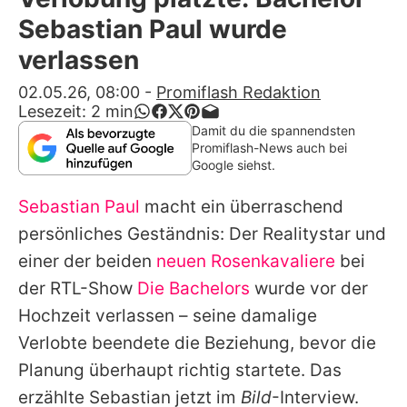
Alle Themen auf Promiflash
Sebastian Paul wurde
Jobs
verlassen
App runterladen
02.05.26, 08:00
-
Promiflash Redaktion
Lesezeit:
2
min
Team
Damit du die spannendsten
Promiflash-News auch bei
Redaktionelle Richtlinien
Google siehst.
Sebastian Paul
macht ein überraschend
Impressum
persönliches Geständnis: Der Realitystar und
Datenschutzerklärung
einer der beiden
neuen Rosenkavaliere
bei
Nutzungsbedingungen
der RTL-Show
Die Bachelors
wurde vor der
Hochzeit verlassen – seine damalige
Utiq verwalten
Verlobte beendete die Beziehung, bevor die
Planung überhaupt richtig startete. Das
erzählte Sebastian jetzt im
Bild
-Interview.