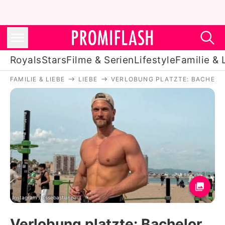
Royals
Stars
Filme & Serien
Lifestyle
Familie & 
FAMILIE & LIEBE
LIEBE
VERLOBUNG PLATZTE: BACHELO
Royals
Stars
Filme & Serien
Lifestyle
Familie & Liebe
Promiflash Exklusiv
Instagram / itssebastianpaul
Verlobung platzte: Bachelor