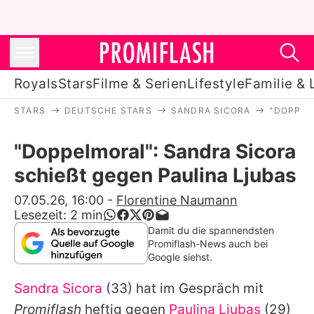
Royals
Stars
Filme & Serien
Lifestyle
Familie & 
STARS
DEUTSCHE STARS
SANDRA SICORA
"DOPPEL
Royals
"Doppelmoral": Sandra Sicora
Stars
schießt gegen Paulina Ljubas
Filme & Serien
07.05.26, 16:00
-
Florentine Naumann
Lesezeit:
2
min
Lifestyle
Damit du die spannendsten
Promiflash-News auch bei
Familie & Liebe
Google siehst.
Promiflash Exklusiv
Sandra Sicora
(33) hat im Gespräch mit
Promiflash
heftig gegen
Paulina Ljubas
(29)