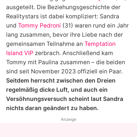
Alle Themen auf Promiflash
ausgeteilt. Die Beziehungsgeschichte der
Realitystars ist dabei kompliziert: Sandra
Jobs
und
Tommy Pedroni
(31) waren rund ein Jahr
App runterladen
lang zusammen, bevor ihre Liebe nach der
Team
gemeinsamen Teilnahme an
Temptation
Island VIP
zerbrach. Anschließend kam
Redaktionelle Richtlinien
Tommy mit Paulina zusammen – die beiden
Impressum
sind seit November 2023 offiziell ein Paar.
Seitdem herrscht zwischen den Dreien
Datenschutzerklärung
regelmäßig dicke Luft, und auch ein
Nutzungsbedingungen
Versöhnungsversuch scheint laut Sandra
nichts daran geändert zu haben.
Utiq verwalten
Anzeige