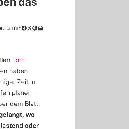
ben das
it:
2
min
llen
Tom
ben haben.
niger Zeit in
fen planen –
ber dem Blatt:
gelangt, wo
elastend oder