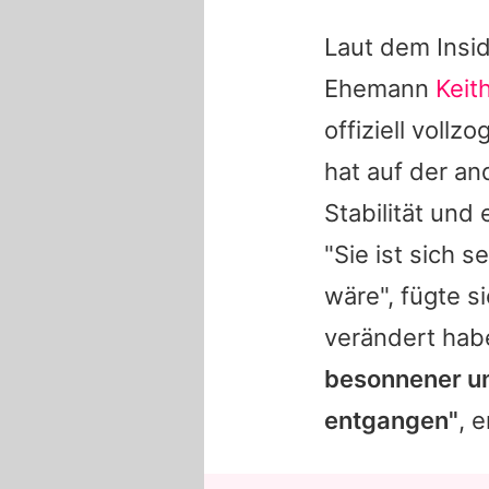
Laut dem Insi
Ehemann
Keit
offiziell vollz
hat auf der an
Stabilität und
"Sie ist sich 
wäre", fügte s
verändert hab
besonnener un
entgangen"
, 