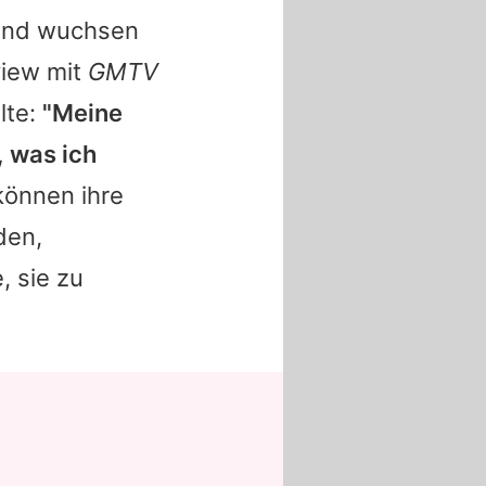
 und wuchsen
view mit
GMTV
lte:
"Meine
, was ich
 können ihre
den,
, sie zu