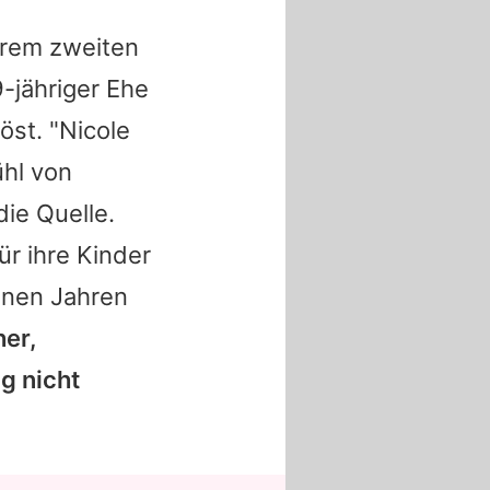
rem zweiten
-jähriger Ehe
öst. "
Nicole
ühl von
die Quelle.
ür ihre Kinder
enen Jahren
her,
g nicht