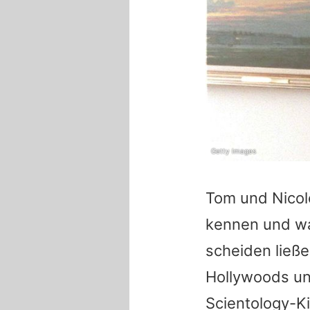
Getty Images
Tom
und
Nicol
kennen und war
scheiden ließe
Hollywoods u
Scientology-K