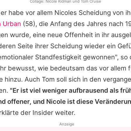
Collage: Nicole Kidman und Tom Cruise
der habe vor allem
Nicoles
Scheidung von ih
h Urban
(58), die Anfang des Jahres nach 19
ogen wurde, eine neue Offenheit in ihr ausgel
deren Seite ihrer Scheidung wieder ein Gef
 emotionaler Standfestigkeit gewonnen", so 
sehr bewusst, wie bedeutsam das vor allem f
ie hinzu. Auch
Tom
soll sich in den vergang
en.
"Er ist viel weniger aufbrausend als frü
d offener, und
Nicole
ist diese Veränderun
erklärte der Insider weiter.
Anzeige