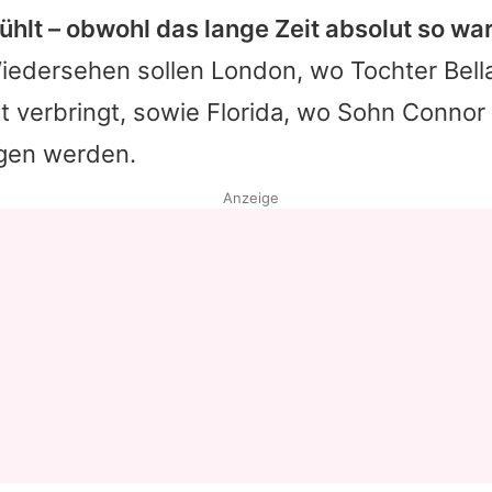
hlt – obwohl das lange Zeit absolut so war
Datenschutzerklärung
iedersehen sollen London, wo Tochter Bell
Nutzungsbedingungen
t verbringt, sowie Florida, wo Sohn Connor
Utiq verwalten
gen werden.
Anzeige