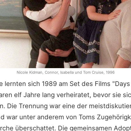
Nicole Kidman, Connor, Isabella und Tom Cruise, 1996
e
lernten sich 1989 am Set des Films "Days
en elf Jahre lang verheiratet, bevor sie si
n. Die Trennung war eine der meistdiskutie
nd war unter anderem von
Toms
Zugehörigke
irche überschattet. Die gemeinsamen Adopti