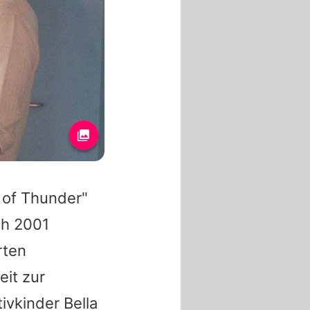
 of Thunder"
ch 2001
rten
it zur
vkinder Bella