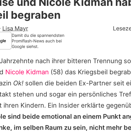
ise und Nicole Kidman ha
Filme & Serien
il begraben
Lifestyle
-
Lisa Mayr
Leseze
Familie & Liebe
Damit du die spannendsten
Promiflash-News auch bei
Google siehst.
Promiflash Exklusiv
Jahrzehnte nach ihrer bitteren Trennung so
Alle Themen auf Promiflash
nd
Nicole Kidman
(58) das Kriegsbeil begra
Jobs
azin
Ok!
sollen die beiden Ex-Partner seit ei
App runterladen
akt stehen und sogar ein persönliches Tref
Team
ihren Kindern. Ein Insider erklärte gegenü
le
sind beide emotional an einem Punkt an
Redaktionelle Richtlinien
nke, im selben Raum zu sein, nicht mehr b
Impressum