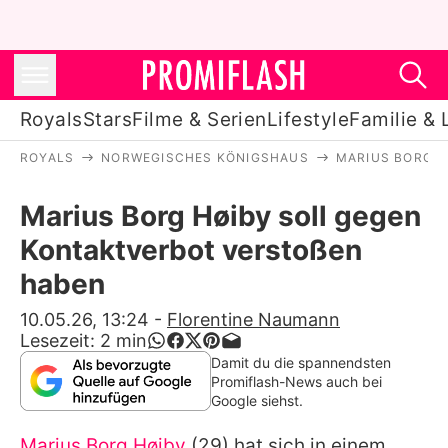
Royals
Stars
Filme & Serien
Lifestyle
Familie & 
ROYALS
NORWEGISCHES KÖNIGSHAUS
MARIUS BORG H
Royals
Marius Borg Høiby soll gegen
Stars
Kontaktverbot verstoßen
Filme & Serien
haben
Lifestyle
10.05.26, 13:24
-
Florentine Naumann
Lesezeit:
2
min
Familie & Liebe
Damit du die spannendsten
Promiflash-News auch bei
Promiflash Exklusiv
Google siehst.
Marius Borg Høiby
(29) hat sich in einem