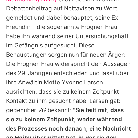
Alle Themen auf Promiflash
Debattenbeitrag auf Nettavisen zu Wort
Jobs
gemeldet und dabei behauptet, seine Ex-
Freundin – die sogenannte Frogner-Frau –
App runterladen
habe ihn während seiner Untersuchungshaft
Team
im Gefängnis aufgesucht. Diese
Behauptungen sorgen nun für neuen Ärger:
Redaktionelle Richtlinien
Die Frogner-Frau widerspricht den Aussagen
Impressum
des 29-Jährigen entschieden und lässt über
ihre Anwältin Mette Yvonne Larsen
Datenschutzerklärung
ausrichten, dass sie zu keinem Zeitpunkt
Nutzungsbedingungen
Kontakt zu ihm gesucht habe. Larsen gab
Utiq verwalten
gegenüber
VG
bekannt:
"Sie teilt mit, dass
sie zu keinem Zeitpunkt, weder während
des Prozesses noch danach, eine Nachricht
an Høiby übermittelt hat, in der sie den