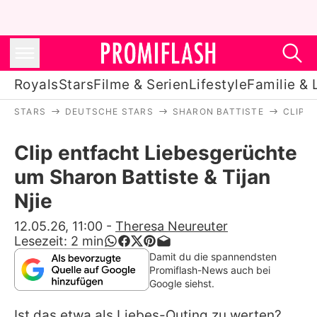
Royals
Stars
Filme & Serien
Lifestyle
Familie & 
STARS
DEUTSCHE STARS
SHARON BATTISTE
CLIP 
Royals
Clip entfacht Liebesgerüchte
Stars
um Sharon Battiste & Tijan
Filme & Serien
Njie
Lifestyle
12.05.26, 11:00
-
Theresa Neureuter
Lesezeit:
2
min
Familie & Liebe
Damit du die spannendsten
Promiflash-News auch bei
Promiflash Exklusiv
Google siehst.
Ist das etwa als Liebes-Outing zu werten?