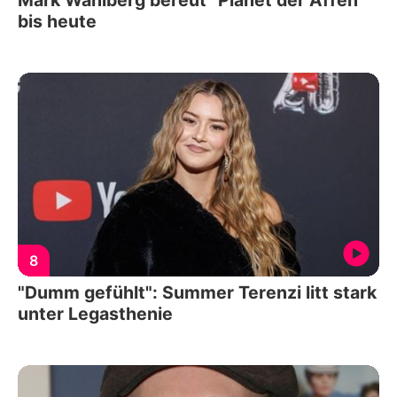
Mark Wahlberg bereut "Planet der Affen"
bis heute
8
"Dumm gefühlt": Summer Terenzi litt stark
unter Legasthenie