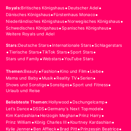
•
•
Royals
:
Britisches Königshaus
Deutscher Adel
•
•
Dänisches Königshaus
Fürstenhaus Monaco
•
•
Niederländisches Königshaus
Norwegisches Königshaus
•
•
Schwedisches Königshaus
Spanisches Königshaus
Weitere Royals und Adel
•
•
Stars
:
Deutsche Stars
Internationale Stars
Schlagerstars
•
•
•
•
Tierische Stars
TikTok Stars
Sport Stars
•
•
Stars und Family
Webstars
YouTube Stars
•
•
•
•
Themen
:
Beauty
Fashion
Kino und Film
Liebe
•
•
•
•
Mama und Baby
Musik
Reality TV
Serien
•
•
•
Shows und Sonstige
Sonstiges
Sport und Fitness
Urlaub und Reise
•
•
Beliebteste Themen
:
Hollywood
Dschungelcamp
•
•
•
Let's Dance
DSDS
Germany's Next Topmodel
•
•
•
Kim Kardashian
Herzogin Meghan
Prinz Harry
•
•
•
Prinz William
König Charles III
Kourtney Kardashian
•
•
•
•
Kylie Jenner
Ben Affleck
Brad Pitt
Prinzessin Beatrice