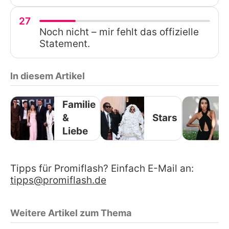
27
Noch nicht – mir fehlt das offizielle
Statement.
In diesem Artikel
Familie
&
Stars
Liebe
Tipps für Promiflash? Einfach E-Mail an:
tipps@promiflash.de
Weitere Artikel zum Thema