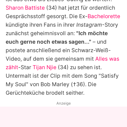
Alle Themen auf Promiflash
Sharon Battiste
(34) hat jetzt für ordentlich
Jobs
Gesprächsstoff gesorgt. Die Ex-
Bachelorette
kündigte ihren Fans in ihrer
Instagram
-Story
App runterladen
zunächst geheimnisvoll an:
"Ich möchte
Team
euch gerne noch etwas sagen..."
– und
postete anschließend ein Schwarz-Weiß-
Redaktionelle Richtlinien
Video, auf dem sie gemeinsam mit
Alles was
Impressum
zählt
-Star
Tijan Njie
(34) zu sehen ist.
Untermalt ist der Clip mit dem Song "Satisfy
Datenschutzerklärung
My Soul" von
Bob Marley
(†36). Die
Nutzungsbedingungen
Gerüchteküche brodelt seither.
Utiq verwalten
Anzeige