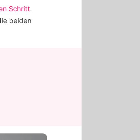
n Schritt
.
die beiden