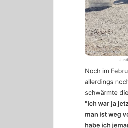
Instagram / justine_dippl
Just
Noch im Febru
allerdings no
schwärmte die
"Ich war ja je
man ist weg v
habe ich jem