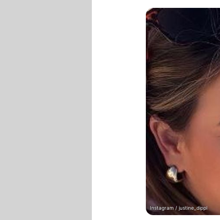
Instagram / justine_dippl