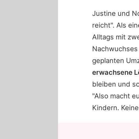
Justine und N
reicht". Als e
Alltags mit z
Nachwuchses f
geplanten Umz
erwachsene L
bleiben und so
"Also macht eu
Kindern. Keiner