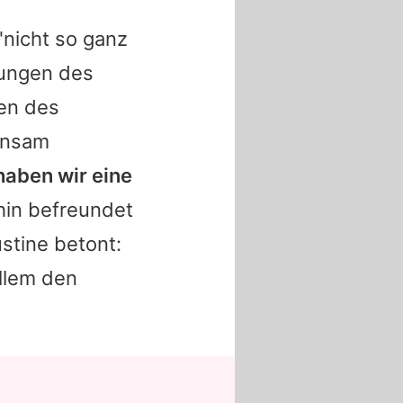
nicht so ganz
rungen des
den des
insam
haben wir eine
hin befreundet
stine betont:
allem den