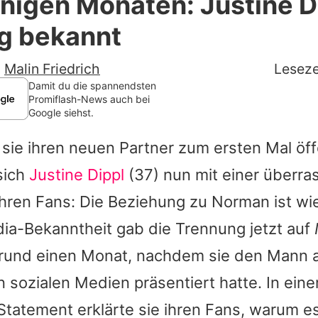
igen Monaten: Justine Di
Filme & Serien
g bekannt
Lifestyle
-
Malin Friedrich
Leseze
Familie & Liebe
Damit du die spannendsten
Promiflash-News auch bei
Google siehst.
Promiflash Exklusiv
ie ihren neuen Partner zum ersten Mal öff
Alle Themen auf Promiflash
sich
Justine Dippl
(37) nun mit einer überr
Jobs
ihren Fans: Die Beziehung zu Norman ist wi
App runterladen
dia-Bekanntheit gab die Trennung jetzt auf
Team
 rund einen Monat, nachdem sie den Mann an
n sozialen Medien präsentiert hatte. In ein
Redaktionelle Richtlinien
Statement erklärte sie ihren Fans, warum e
Impressum