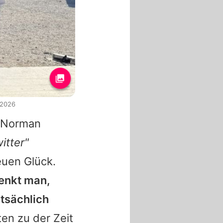
 2026
d Norman
witter"
euen Glück.
denkt man,
tsächlich
ten zu der Zeit