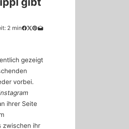
ppl gibt
it:
2
min
entlich gezeigt
aschenden
eder vorbei.
Instagram
 ihrer Seite
em
s zwischen ihr