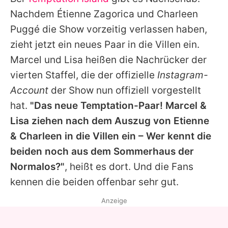
Alle Themen auf Promiflash
Nachdem
Étienne Zagorica
und
Charleen
Jobs
Puggé
die Show vorzeitig verlassen haben,
zieht jetzt ein neues Paar in die Villen ein.
App runterladen
Marcel und Lisa heißen die Nachrücker der
Team
vierten Staffel, die der offizielle
Instagram-
Account
der Show nun offiziell vorgestellt
Redaktionelle Richtlinien
hat.
"Das neue Temptation-Paar! Marcel &
Impressum
Lisa ziehen nach dem Auszug von Etienne
&
Charleen
in die Villen ein – Wer kennt die
Datenschutzerklärung
beiden noch aus dem Sommerhaus der
Nutzungsbedingungen
Normalos?"
, heißt es dort. Und die Fans
Utiq verwalten
kennen die beiden offenbar sehr gut.
Anzeige