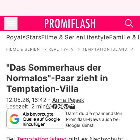
Royals
Stars
Filme & Serien
Lifestyle
Familie & 
FILME & SERIEN
REALITY-TV
TEMPTATION ISLAND
"
Royals
"Das Sommerhaus der
Stars
Normalos"-Paar zieht in
Filme & Serien
Temptation-Villa
Lifestyle
12.05.26, 16:42
-
Anna Pejsek
Lesezeit:
2
min
Familie & Liebe
Damit du die spannendsten
Promiflash-News auch bei
Promiflash Exklusiv
Google siehst.
Bei
Temptation Island
gibt es Nachschub: