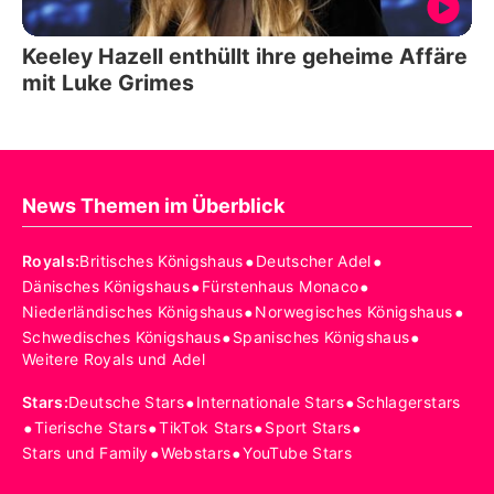
Keeley Hazell enthüllt ihre geheime Affäre
mit Luke Grimes
News Themen im Überblick
•
•
Royals
:
Britisches Königshaus
Deutscher Adel
•
•
Dänisches Königshaus
Fürstenhaus Monaco
•
•
Niederländisches Königshaus
Norwegisches Königshaus
•
•
Schwedisches Königshaus
Spanisches Königshaus
Weitere Royals und Adel
•
•
Stars
:
Deutsche Stars
Internationale Stars
Schlagerstars
•
•
•
•
Tierische Stars
TikTok Stars
Sport Stars
•
•
Stars und Family
Webstars
YouTube Stars