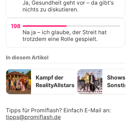
Ja, Gesundheit geht vor – da gibt's
nichts zu diskutieren.
198
Na ja – ich glaube, der Streit hat
trotzdem eine Rolle gespielt.
In diesem Artikel
Kampf der
Shows &
RealityAllstars
Sonstige
Tipps für Promiflash? Einfach E-Mail an:
tipps@promiflash.de