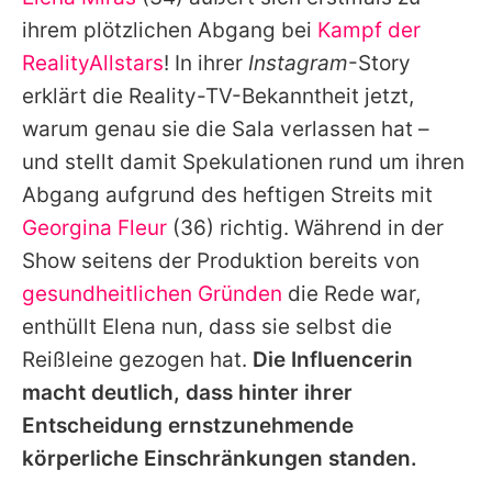
Alle Themen auf Promiflash
ihrem plötzlichen Abgang bei
Kampf der
Jobs
RealityAllstars
! In ihrer
Instagram
-Story
erklärt die Reality-TV-Bekanntheit jetzt,
App runterladen
warum genau sie die Sala verlassen hat –
Team
und stellt damit Spekulationen rund um ihren
Abgang aufgrund des heftigen Streits mit
Redaktionelle Richtlinien
Georgina Fleur
(36) richtig. Während in der
Impressum
Show seitens der Produktion bereits von
gesundheitlichen Gründen
die Rede war,
Datenschutzerklärung
enthüllt
Elena
nun, dass sie selbst die
Nutzungsbedingungen
Reißleine gezogen hat.
Die Influencerin
Utiq verwalten
macht deutlich, dass hinter ihrer
Entscheidung ernstzunehmende
körperliche Einschränkungen standen.