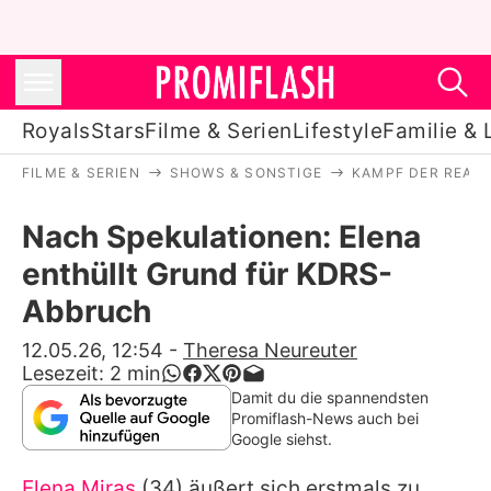
Royals
Stars
Filme & Serien
Lifestyle
Familie & 
FILME & SERIEN
SHOWS & SONSTIGE
KAMPF DER REALI
Royals
Nach Spekulationen: Elena
Stars
enthüllt Grund für KDRS-
Filme & Serien
Abbruch
Lifestyle
12.05.26, 12:54
-
Theresa Neureuter
Lesezeit:
2
min
Familie & Liebe
Damit du die spannendsten
Promiflash-News auch bei
Promiflash Exklusiv
Google siehst.
Elena Miras
(34) äußert sich erstmals zu