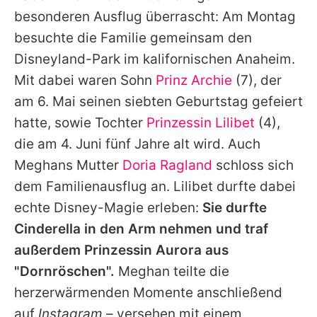
Alle Themen auf Promiflash
besonderen Ausflug überrascht: Am Montag
besuchte die Familie gemeinsam den
Jobs
Disneyland-Park im kalifornischen Anaheim.
App runterladen
Mit dabei waren Sohn
Prinz Archie
(7), der
Team
am 6. Mai seinen siebten Geburtstag gefeiert
hatte, sowie Tochter
Prinzessin Lilibet
(4),
Redaktionelle Richtlinien
die am 4. Juni fünf Jahre alt wird. Auch
Impressum
Meghans
Mutter
Doria Ragland
schloss sich
dem Familienausflug an.
Lilibet
durfte dabei
Datenschutzerklärung
echte Disney-Magie erleben:
Sie durfte
Nutzungsbedingungen
Cinderella in den Arm nehmen und traf
außerdem Prinzessin Aurora aus
Utiq verwalten
"Dornröschen".
Meghan
teilte die
herzerwärmenden Momente anschließend
auf
Instagram
– versehen mit einem