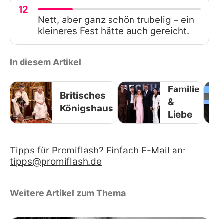
12
Nett, aber ganz schön trubelig – ein
kleineres Fest hätte auch gereicht.
In diesem Artikel
Familie
Britisches
&
Königshaus
Liebe
Tipps für Promiflash? Einfach E-Mail an:
tipps@promiflash.de
Weitere Artikel zum Thema