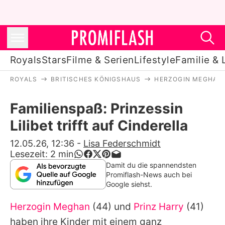
Royals
Stars
Filme & Serien
Lifestyle
Familie & 
ROYALS
BRITISCHES KÖNIGSHAUS
HERZOGIN MEGHAN
Royals
Familienspaß: Prinzessin
Stars
Lilibet trifft auf Cinderella
Filme & Serien
12.05.26, 12:36
-
Lisa Federschmidt
Lesezeit:
2
min
Lifestyle
Damit du die spannendsten
Promiflash-News auch bei
Familie & Liebe
Google siehst.
Promiflash Exklusiv
Herzogin Meghan
(44) und
Prinz Harry
(41)
haben ihre Kinder mit einem ganz