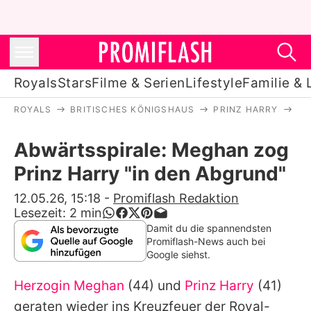
Royals
Stars
Filme & Serien
Lifestyle
Familie & 
ROYALS
BRITISCHES KÖNIGSHAUS
PRINZ HARRY
AB
Royals
Abwärtsspirale: Meghan zog
Stars
Prinz Harry "in den Abgrund"
Filme & Serien
12.05.26, 15:18
-
Promiflash Redaktion
Lesezeit:
2
min
Lifestyle
Damit du die spannendsten
Promiflash-News auch bei
Familie & Liebe
Google siehst.
Promiflash Exklusiv
Herzogin Meghan
(44) und
Prinz Harry
(41)
geraten wieder ins Kreuzfeuer der Royal-