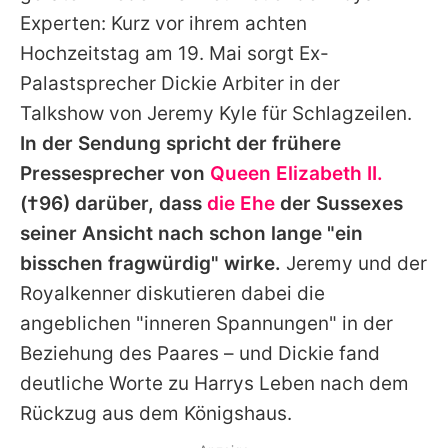
Alle Themen auf Promiflash
Experten: Kurz vor ihrem achten
Hochzeitstag am 19. Mai sorgt Ex-
Jobs
Palastsprecher
Dickie Arbiter
in der
App runterladen
Talkshow von Jeremy Kyle für Schlagzeilen.
Team
In der Sendung spricht der frühere
Pressesprecher von
Queen Elizabeth II.
Redaktionelle Richtlinien
(†96) darüber, dass
die Ehe
der Sussexes
Impressum
seiner Ansicht nach schon lange "ein
bisschen fragwürdig" wirke.
Jeremy und der
Datenschutzerklärung
Royalkenner diskutieren dabei die
Nutzungsbedingungen
angeblichen "inneren Spannungen" in der
Beziehung des Paares – und
Dickie
fand
Utiq verwalten
deutliche Worte zu
Harrys
Leben nach dem
Rückzug aus dem Königshaus.