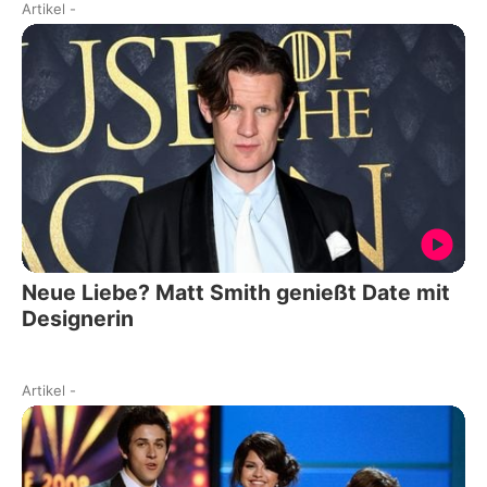
Artikel
-
Neue Liebe? Matt Smith genießt Date mit
Designerin
Artikel
-