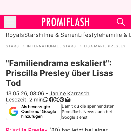
Royals
Stars
Filme & Serien
Lifestyle
Familie & 
STARS
INTERNATIONALE STARS
LISA MARIE PRESLEY
Royals
"Familiendrama eskaliert":
Stars
Priscilla Presley über Lisas
Filme & Serien
Tod
Lifestyle
13.05.26, 08:06
-
Janine Karrasch
Lesezeit:
2
min
Familie & Liebe
Damit du die spannendsten
Promiflash-News auch bei
Promiflash Exklusiv
Google siehst.
Priscilla Presley
(80) hat jetzt bei einer