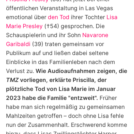
Alle Themen auf Promiflash
öffentlichen Veranstaltung in Las Vegas
Jobs
emotional über
den Tod
ihrer Tochter
Lisa
Marie Presley
(†54) gesprochen. Die
App runterladen
Schauspielerin und ihr Sohn
Navarone
Team
Garibaldi
(39) traten gemeinsam vor
Publikum auf und ließen dabei seltene
Redaktionelle Richtlinien
Einblicke in das Familienleben nach dem
Impressum
Verlust zu.
Wie Audioaufnahmen zeigen, die
TMZ
vorliegen, erklärte
Priscilla
, der
Datenschutzerklärung
plötzliche Tod von
Lisa
Marie im Januar
Nutzungsbedingungen
2023 habe die Familie "entzweit".
Früher
Utiq verwalten
habe man sich regelmäßig zu gemeinsamen
Mahlzeiten getroffen – doch ohne
Lisa
fehle
nun der Zusammenhalt. Erschwerend komme
hinzu, dass
Lisas
Zwillingstöchter Harper