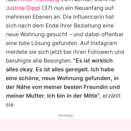
Alle Themen auf Promiflash
Justine Dippl
(37) nun ein Neuanfang auf
Jobs
mehreren Ebenen an. Die Influencerin hat
sich nach dem Ende ihrer Beziehung eine
App runterladen
neue Wohnung gesucht – und dabei offenbar
Team
eine tolle Lösung gefunden. Auf
Instagram
meldete sie sich jetzt bei ihren Followern und
Redaktionelle Richtlinien
beruhigte alle Besorgten.
"Es ist wirklich
Impressum
alles okay. Es ist alles geregelt. Ich habe
eine schöne, neue Wohnung gefunden, in
Datenschutzerklärung
der Nähe von meiner besten Freundin und
Nutzungsbedingungen
meiner Mutter. Ich bin in der Mitte"
, erzählt
Utiq verwalten
sie.
Anzeige