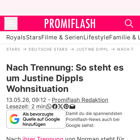
Royals
Stars
Filme & Serien
Lifestyle
Familie & 
STARS
DEUTSCHE STARS
JUSTINE DIPPL
NACH TRE
Royals
Nach Trennung: So steht es
Stars
um Justine Dippls
Filme & Serien
Wohnsituation
Lifestyle
13.05.26, 09:12
-
Promiflash Redaktion
Lesezeit:
2
min
Familie & Liebe
Damit du die spannendsten
Promiflash-News auch bei
Promiflash Exklusiv
Google siehst.
Nach
ihrer Trennung
von Norman steht für