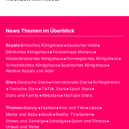
News Themen im Überblick
•
•
Royals
:
Britisches Königshaus
Deutscher Adel
•
•
Dänisches Königshaus
Fürstenhaus Monaco
•
•
Niederländisches Königshaus
Norwegisches Königshaus
•
•
Schwedisches Königshaus
Spanisches Königshaus
Weitere Royals und Adel
•
•
Stars
:
Deutsche Stars
Internationale Stars
Schlagerstars
•
•
•
•
Tierische Stars
TikTok Stars
Sport Stars
•
•
Stars und Family
Webstars
YouTube Stars
•
•
•
•
Themen
:
Beauty
Fashion
Kino und Film
Liebe
•
•
•
•
Mama und Baby
Musik
Reality TV
Serien
•
•
•
Shows und Sonstige
Sonstiges
Sport und Fitness
Urlaub und Reise